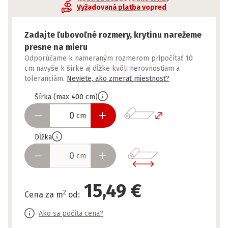
Vyžadovaná platba vopred
Zadajte ľubovoľné rozmery, krytinu narežeme
presne na mieru
Odporúčame k nameraným rozmerom pripočítať 10
cm navyše k šírke aj dĺžke kvôli nerovnostiam a
toleranciám.
Neviete, ako zmerať miestnosť?
Šírka
(
max
400
cm
)
cm
Dĺžka
cm
15,49 €
2
Cena za m
od
:
Ako sa počíta cena?