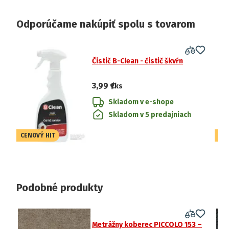
Odporúčame nakúpiť spolu s tovarom
Čistič B-Clean - čistič škvŕn
3,99 €
/ks
Skladom v e-shope
Skladom v 5 predajniach
CENOVÝ HIT
CE
Podobné produkty
Metrážny koberec PICCOLO 153 –