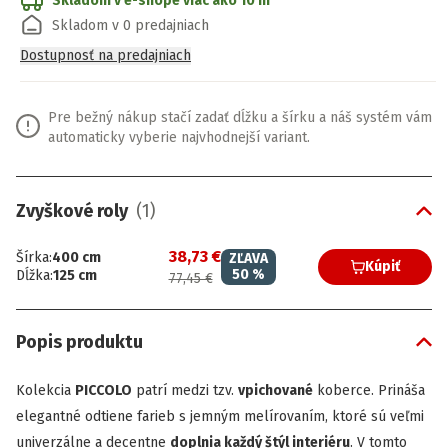
Skladom v e-shope
viac ako 10 m
Skladom v 0 predajniach
Dostupnosť na predajniach
Pre bežný nákup stačí zadať dĺžku a šírku a náš systém vám
automaticky vyberie najvhodnejší variant.
Zvyškové roly
(
1
)
38,73 €
Šírka
:
400
cm
ZĽAVA
Kúpiť
50
%
Dĺžka
:
125
cm
77,45 €
Popis produktu
Kolekcia
PICCOLO
patrí medzi tzv.
vpichované
koberce. Prináša
elegantné odtiene farieb s jemným melírovaním, ktoré sú veľmi
univerzálne a decentne
doplnia každý štýl interiéru
. V tomto