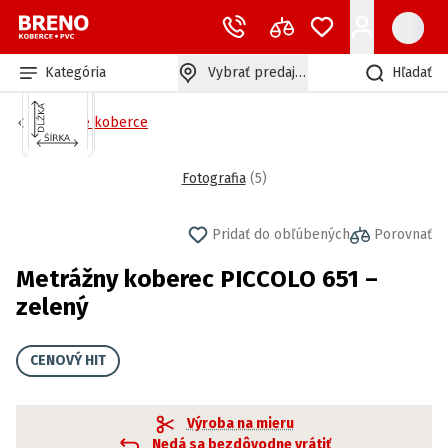
Kategória
Vybrať predajňu
Hľadať
Záťažové koberce
Fotografia
(
5
)
Pridať do obľúbených
Porovnať
Metrážny koberec PICCOLO 651 –
zelený
CENOVÝ HIT
Výroba na mieru
Nedá sa bezdôvodne vrátiť