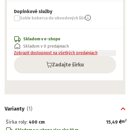
Doplnkové služby
Sokle koberca do obvodových líšt
Skladom v e-shope
Skladom v 0 predajniach
Zobraziť dostupnosť na všetkých predajniach
Zadajte šírku
Varianty
(
1
)
2
/
m
Šírka roly
:
400 cm
15,49 €