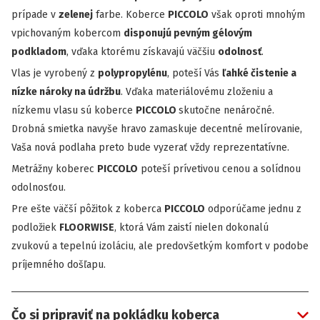
prípade v
zelenej
farbe. Koberce
PICCOLO
však oproti mnohým
vpichovaným kobercom
disponujú pevným gélovým
podkladom
, vďaka ktorému získavajú väčšiu
odolnosť
.
Vlas je vyrobený z
polypropylénu
, poteší Vás
ľahké čistenie a
nízke nároky na údržbu
. Vďaka materiálovému zloženiu a
nízkemu vlasu sú koberce
PICCOLO
skutočne nenáročné.
Drobná smietka navyše hravo zamaskuje decentné melírovanie,
Vaša nová podlaha preto bude vyzerať vždy reprezentatívne.
Metrážny koberec
PICCOLO
poteší prívetivou cenou a solídnou
odolnosťou.
Pre ešte väčší pôžitok z koberca
PICCOLO
odporúčame jednu z
podložiek
FLOORWISE
, ktorá Vám zaistí nielen dokonalú
zvukovú a tepelnú izoláciu, ale predovšetkým komfort v podobe
príjemného došľapu.
Čo si pripraviť na pokládku koberca