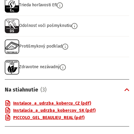
Trieda horľavosti Efl
Odolnosť voči pošmyknutiu
Protišmykový podklad
Zdravotne nezávadný
Na stiahnutie
(
3
)
Instalace_a_udrzba_kobercu_CZ (pdf)
Instalacia_a_udrzba_kobercov_SK (pdf)
PICCOLO_GEL_BEAULIEU_REAL (pdf)