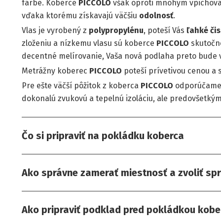
farbe. Koberce
PICCOLO
však oproti mnohým vpicho
vďaka ktorému získavajú väčšiu
odolnosť
.
Vlas je vyrobený z
polypropylénu
, poteší Vás
ľahké či
zloženiu a nízkemu vlasu sú koberce
PICCOLO
skutočn
decentné melírovanie, Vaša nová podlaha preto bude v
Metrážny koberec
PICCOLO
poteší prívetivou cenou a 
Pre ešte väčší pôžitok z koberca
PICCOLO
odporúčame 
dokonalú zvukovú a tepelnú izoláciu, ale predovšetk
Čo si pripraviť na pokládku koberca
Ako správne zamerať miestnosť a zvoliť sp
Ako pripraviť podklad pred pokládkou kobe