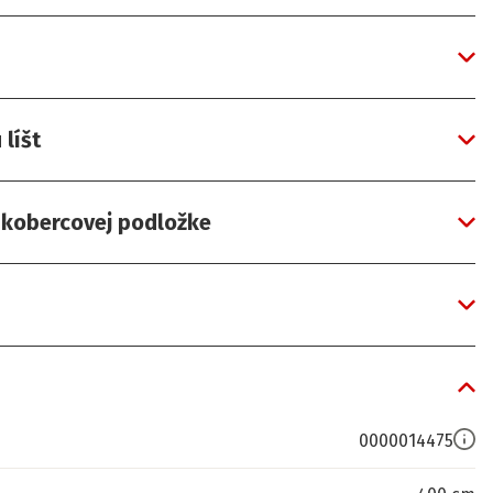
líšt
a kobercovej podložke
0000014475