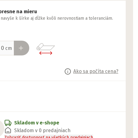
presne na mieru
yše k šírke aj dĺžke kvôli nerovnostiam a toleranciám.
cm
Ako sa počíta cena?
Skladom v e-shope
Skladom v 0 predajniach
Zobraziť dostupnosť na všetkých predajniach