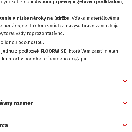
vaným kobercom
disponujú pevným gélovým podkladom
,
stenie a nízke nároky na údržbu
. Vďaka materiálovému
e nenáročné. Drobná smietka navyše hravo zamaskuje
yzerať vždy reprezentatívne.
solídnou odolnosťou.
jednu z podložiek
FLOORWISE
, ktorá Vám zaistí nielen
ým komfort v podobe príjemného došľapu.
rávny rozmer
rca