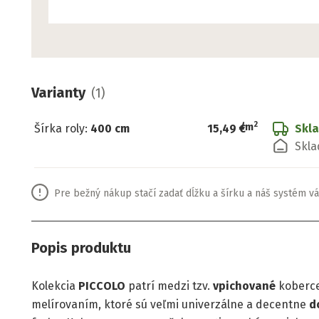
Varianty
(
1
)
2
/
m
Šírka roly
:
400 cm
15,49 €
Skl
Skla
Pre bežný nákup stačí zadať dĺžku a šírku a náš systém vá
Popis produktu
Kolekcia
PICCOLO
patrí medzi tzv.
vpichované
koberce
melírovaním, ktoré sú veľmi univerzálne a decentne
d