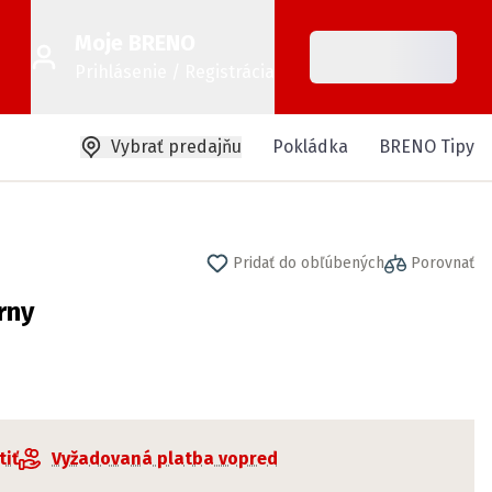
Moje BRENO
Prihlásenie / Registrácia
Vybrať predajňu
Pokládka
BRENO Tipy
Pridať do obľúbených
Porovnať
rny
tiť
Vyžadovaná platba vopred