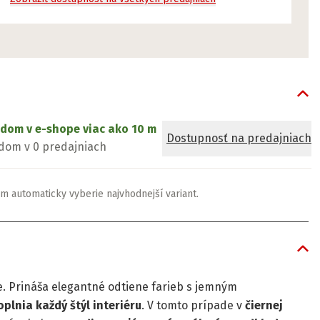
adom v e-shope
viac ako 10 m
Dostupnosť na predajniach
dom v 0 predajniach
m automaticky vyberie najvhodnejší variant.
. Prináša elegantné odtiene farieb s jemným
oplnia každý štýl interiéru
. V tomto prípade v
čiernej