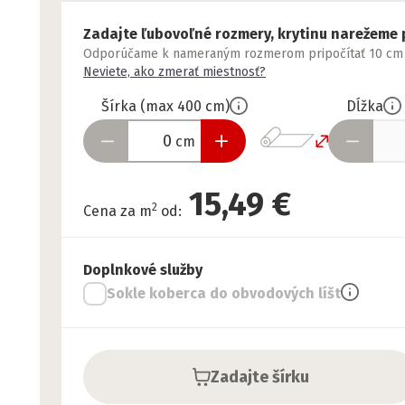
Zadajte ľubovoľné rozmery, krytinu narežeme 
Odporúčame k nameraným rozmerom pripočítať 10 cm nav
Neviete, ako zmerať miestnosť?
Šírka
(
max
400
cm
)
Dĺžka
cm
15,49 €
2
Cena za m
od
:
Doplnkové služby
Sokle koberca do obvodových líšt
Zadajte šírku