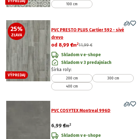
VÝPREDAJ
100 cm
25
%
PVC PRESTO PLUS Cartier 592 - sivé
ZĽAVA
drevo
2
od
8,99 €
/
m
11,99 €
Skladom v e-shope
Skladom v 3 predajniach
Šírka roly
:
VÝPREDAJ
200 cm
300 cm
400 cm
PVC COSYTEX Montreal 996D
2
6,99 €
/
m
Skladom v e-shope