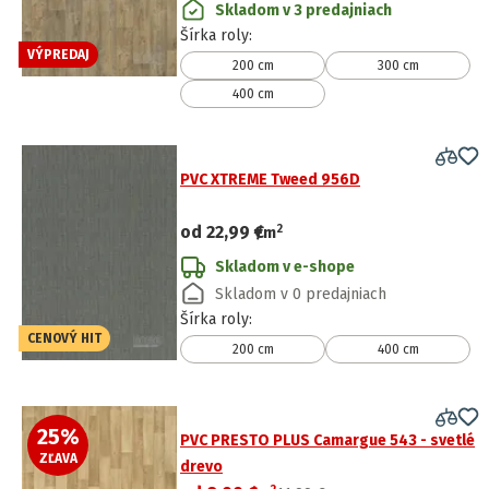
Skladom v 3 predajniach
Šírka roly
:
VÝPREDAJ
200 cm
300 cm
400 cm
PVC XTREME Tweed 956D
2
od
22,99 €
/
m
Skladom v e-shope
Skladom v 0 predajniach
Šírka roly
:
CENOVÝ HIT
200 cm
400 cm
25
%
PVC PRESTO PLUS Camargue 543 - svetlé
ZĽAVA
drevo