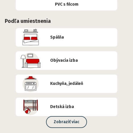
PVC s filcom
Podľa umiestnenia
Spálňa
Obývacia izba
Kuchyňa, jedáleň
Detská izba
Zobraziť viac