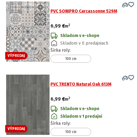
PVC SONIPRO Carcassonne 529M
2
6,99 €
/
m
Skladom v e-shope
Skladom v 0 predajniach
Šírka roly
:
VÝPREDAJ
100 cm
PVC TRENTO Natural Oak 613M
2
6,99 €
/
m
Skladom v e-shope
Skladom v 1 predajni
Šírka roly
:
VÝPREDAJ
100 cm