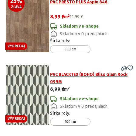
25
%
PVC PRESTO PLUS Aspin 846
ZĽAVA
2
8,99 €
/
m
11,99 €
Skladom v e-shope
Skladom v 0 predajniach
Šírka roly
:
VÝPREDAJ
300 cm
PVC BLACKTEX (BOHO) Bliss Glam Rock
099M
2
6,99 €
/
m
Skladom v e-shope
Skladom v 0 predajniach
Šírka roly
:
VÝPREDAJ
100 cm