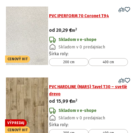
PVC IPERFORM 70 Coronet T94
2
od
20,29 €
/
m
Skladom v e-shope
Skladom v 0 predajniach
Šírka roly
:
CENOVÝ HIT
200 cm
400 cm
PVC HARDLINE (MARS) Tavel T30 – svetlé
drevo
2
od
15,99 €
/
m
Skladom v e-shope
Skladom v 0 predajniach
VÝPREDAJ
Šírka roly
:
CENOVÝ HIT