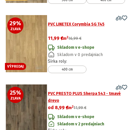
300 cm
400 cm
29
%
PVC LINETEX Corymbia SG T45
ZĽAVA
2
11,99 €
/
m
16,99 €
Skladom v e-shope
Skladom v 0 predajniach
Šírka roly
:
VÝPREDAJ
400 cm
25
%
PVC PRESTO PLUS Sherpa 543 - tmavé
ZĽAVA
drevo
2
od
8,99 €
/
m
11,99 €
Skladom v e-shope
Skladom v 2 predajniach