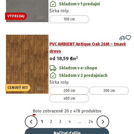
Skladom v 1 predajni
Šírka roly
:
VÝPREDAJ
100 cm
PVC AMBIENT Antique Oak 26M – tmavé
drevo
2
od
18,59 €
/
m
Skladom v e-shope
Skladom v 2 predajniach
Šírka roly
:
CENOVÝ HIT
200 cm
300 cm
400 cm
Bolo zobrazené 20 z 478 produktov
1
2
3
4
…
24
Načítať ďalšie