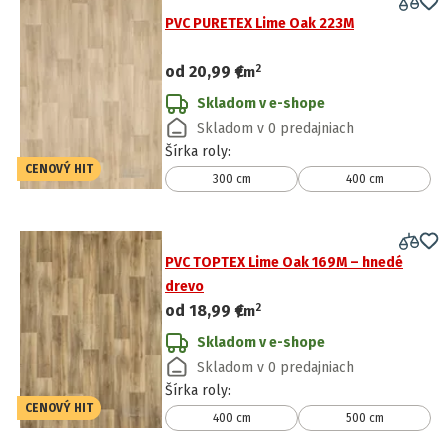
PVC PURETEX Lime Oak 223M
2
od
20,99 €
/
m
Skladom v e-shope
Skladom v 0 predajniach
Šírka roly
:
CENOVÝ HIT
300 cm
400 cm
PVC TOPTEX Lime Oak 169M – hnedé
drevo
2
od
18,99 €
/
m
Skladom v e-shope
Skladom v 0 predajniach
Šírka roly
:
CENOVÝ HIT
400 cm
500 cm