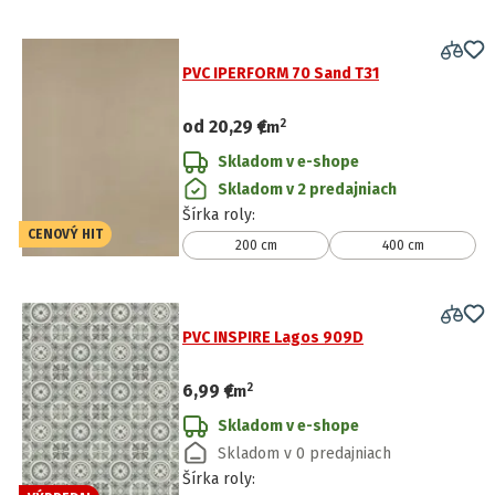
PVC IPERFORM 70 Sand T31
2
od
20,29 €
/
m
Skladom v e-shope
Skladom v 2 predajniach
Šírka roly
:
CENOVÝ HIT
200 cm
400 cm
PVC INSPIRE Lagos 909D
2
6,99 €
/
m
Skladom v e-shope
Skladom v 0 predajniach
Šírka roly
: