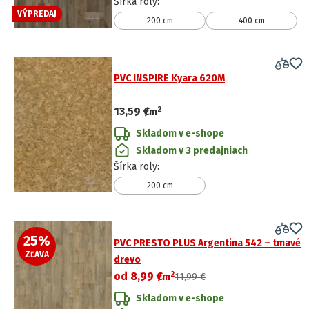
Šírka roly
:
VÝPREDAJ
200 cm
400 cm
PVC INSPIRE Kyara 620M
2
13,59 €
/
m
Skladom v e-shope
Skladom v 3 predajniach
Šírka roly
:
200 cm
25
%
PVC PRESTO PLUS Argentina 542 – tmavé
ZĽAVA
drevo
2
od
8,99 €
/
m
11,99 €
Skladom v e-shope