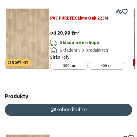
PVC PURETEX Lime Oak 223M
2
od
20,99 €
/
m
Skladom v e-shope
Skladom v 0 predajniach
Šírka roly
:
CENOVÝ HIT
300 cm
400 cm
Produkty
Zobraziť filtre