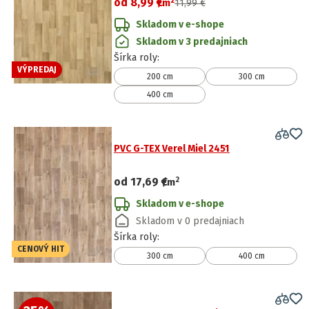
2
od
8,99 €
/
m
11,99 €
Skladom v e-shope
Skladom v 3 predajniach
Šírka roly
:
VÝPREDAJ
200 cm
300 cm
400 cm
PVC G-TEX Verel Miel 2451
2
od
17,69 €
/
m
Skladom v e-shope
Skladom v 0 predajniach
Šírka roly
:
CENOVÝ HIT
300 cm
400 cm