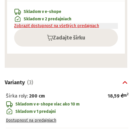
Skladom v e-shope
Skladom v 2 predajniach
Zobraziť dostupnosť na všetkých predajniach
Zadajte šírku
Varianty
(
3
)
2
/
m
Šírka roly
:
200 cm
18,59 €
Skladom v e-shope
viac ako 10 m
Skladom v 1 predajni
Dostupnosť na predajniach