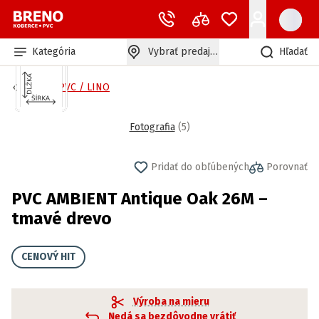
Kategória
Vybrať predajňu
Hľadať
Bytové PVC / LINO
Fotografia
(
5
)
Pridať do obľúbených
Porovnať
PVC AMBIENT Antique Oak 26M –
tmavé drevo
CENOVÝ HIT
Výroba na mieru
Nedá sa bezdôvodne vrátiť