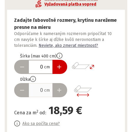
Vyžadovaná platba vopred
Zadajte ľubovoľné rozmery, krytinu narežeme
presne na mieru
Odporúčame k nameraným rozmerom pripočítať 10
cm navyše k šírke aj dĺžke kvôli nerovnostiam a
toleranciám.
Neviete, ako zmerať miestnosť?
Šírka
(
max
400
cm
)
cm
Dĺžka
cm
18,59 €
2
Cena za m
od
:
Ako sa počíta cena?