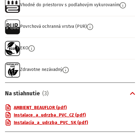
Vhodné do priestorov s podlahovým vykurovaním
Povrchová ochranná vrstva (PUR)
EKO
Zdravotne nezávadný
Na stiahnutie
(
3
)
AMBIENT_BEAUFLOR (pdf)
Instalace_a_udrzba_PVC_CZ (pdf)
Instalacia_a_udrzba_PVC_SK (pdf)