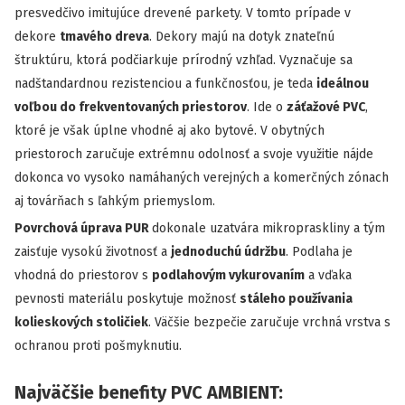
presvedčivo imitujúce drevené parkety. V tomto prípade v
dekore
tmavého dreva
. Dekory majú na dotyk znateľnú
štruktúru, ktorá podčiarkuje prírodný vzhľad. Vyznačuje sa
nadštandardnou rezistenciou a funkčnosťou, je teda
ideálnou
voľbou do frekventovaných priestorov
. Ide o
záťažové PVC
,
ktoré je však úplne vhodné aj ako bytové. V obytných
priestoroch zaručuje extrémnu odolnosť a svoje využitie nájde
dokonca vo vysoko namáhaných verejných a komerčných zónach
aj továrňach s ľahkým priemyslom.
Povrchová úprava PUR
dokonale uzatvára mikropraskliny a tým
zaisťuje vysokú životnosť a
jednoduchú údržbu
. Podlaha je
vhodná do priestorov s
podlahovým vykurovaním
a vďaka
pevnosti materiálu poskytuje možnosť
stáleho používania
kolieskových stoličiek
. Väčšie bezpečie zaručuje vrchná vrstva s
ochranou proti pošmyknutiu.
Najväčšie benefity PVC AMBIENT: