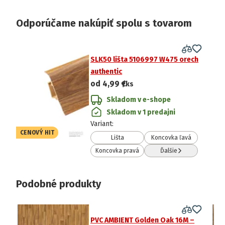
Odporúčame nakúpiť spolu s tovarom
SLK50 lišta 5106997 W475 orech
authentic
od
4,99 €
/ks
Skladom v e-shope
Skladom v 1 predajni
Variant
:
CENOVÝ HIT
Lišta
Koncovka ľavá
Koncovka pravá
Ďalšie
Podobné produkty
PVC AMBIENT Golden Oak 16M –