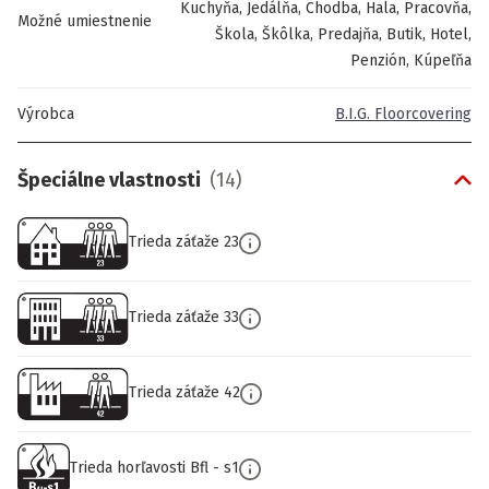
Kuchyňa, Jedálňa, Chodba, Hala, Pracovňa,
Možné umiestnenie
Škola, Škôlka, Predajňa, Butik, Hotel,
Penzión, Kúpeľňa
Výrobca
B.I.G. Floorcovering
Špeciálne vlastnosti
(
14
)
Trieda záťaže 23
Trieda záťaže 33
Trieda záťaže 42
Trieda horľavosti Bfl - s1