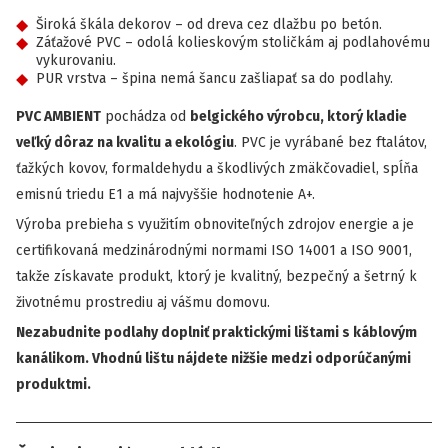
Široká škála dekorov – od dreva cez dlažbu po betón.
Záťažové PVC – odolá kolieskovým stoličkám aj podlahovému
vykurovaniu.
PUR vrstva – špina nemá šancu zašliapať sa do podlahy.
PVC AMBIENT
pochádza od
belgického výrobcu, ktorý kladie
veľký dôraz na kvalitu a ekológiu
. PVC je vyrábané bez ftalátov,
ťažkých kovov, formaldehydu a škodlivých zmäkčovadiel, spĺňa
emisnú triedu E1 a má najvyššie hodnotenie A+.
Výroba prebieha s využitím obnoviteľných zdrojov energie a je
certifikovaná medzinárodnými normami ISO 14001 a ISO 9001,
takže získavate produkt, ktorý je kvalitný, bezpečný a šetrný k
životnému prostrediu aj vášmu domovu.
Nezabudnite podlahy doplniť praktickými lištami s káblovým
kanálikom. Vhodnú lištu nájdete nižšie medzi odporúčanými
produktmi.