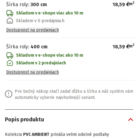
2
/
m
Šírka roly
:
300 cm
18,59 €
Skladom v e-shope
viac ako 10 m
Skladom v 0 predajniach
Dostupnosť na predajniach
2
/
m
Šírka roly
:
400 cm
18,59 €
Skladom v e-shope
viac ako 10 m
Skladom v 2 predajniach
Dostupnosť na predajniach
Pre bežný nákup stačí zadať dĺžku a šírku a náš systém vám
automaticky vyberie najvhodnejší variant.
Popis produktu
Kolekcia
PVC AMBIENT
prináša veľmi odolné podlahy