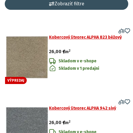
Zobraziť filtre
Kobercový štvorec ALPHA 823 béžový
2
26,00 €
/
m
Skladom v e-shope
Skladom v 1 predajni
VÝPREDAJ
Kobercový štvorec ALPHA 942 sivý
2
26,00 €
/
m
Skladom v e-shope