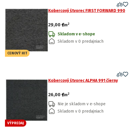
Kobercový štvorec FIRST FORWARD 990
2
29,00 €
/
m
Skladom v e-shope
Skladom v 0 predajniach
CENOVÝ HIT
Kobercový štvorec ALPHA 991 čierny
2
26,00 €
/
m
Nie je skladom v e-shope
Skladom v 0 predajniach
VÝPREDAJ