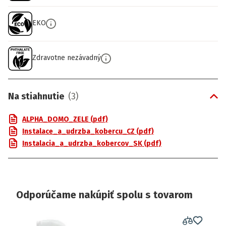
EKO
Zdravotne nezávadný
Na stiahnutie
(
3
)
ALPHA_DOMO_ZELE (pdf)
Instalace_a_udrzba_kobercu_CZ (pdf)
Instalacia_a_udrzba_kobercov_SK (pdf)
Odporúčame nakúpiť spolu s tovarom