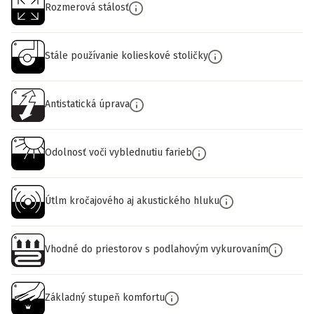
Rozmerová stálosť
Stále používanie kolieskové stoličky
Antistatická úprava
Odolnosť voči vyblednutiu farieb
Útlm kročajového aj akustického hluku
Vhodné do priestorov s podlahovým vykurovaním
Základný stupeň komfortu