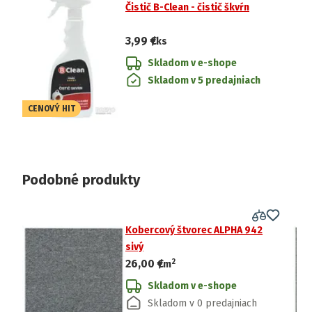
Čistič B-Clean - čistič škvŕn
3,99 €
/ks
Skladom v e-shope
Skladom v 5 predajniach
CENOVÝ HIT
Podobné produkty
Kobercový štvorec ALPHA 942
sivý
2
26,00 €
/
m
Skladom v e-shope
Skladom v 0 predajniach