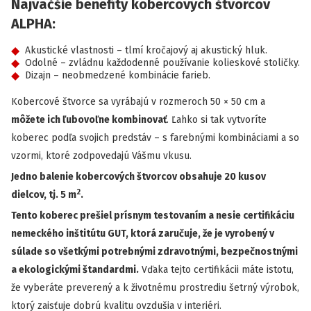
Najväčšie benefity kobercových štvorcov
ALPHA:
Akustické vlastnosti – tlmí kročajový aj akustický hluk.
Odolné – zvládnu každodenné používanie kolieskové stoličky.
Dizajn – neobmedzené kombinácie farieb.
Kobercové štvorce sa vyrábajú v rozmeroch 50 × 50 cm a
môžete ich ľubovoľne kombinovať
. Ľahko si tak vytvoríte
koberec podľa svojich predstáv – s farebnými kombináciami a so
vzormi, ktoré zodpovedajú Vášmu vkusu.
Jedno balenie kobercových štvorcov obsahuje 20 kusov
2
dielcov, tj. 5 m
.
Tento koberec prešiel prísnym testovaním a nesie certifikáciu
nemeckého inštitútu GUT, ktorá zaručuje, že je vyrobený v
súlade so všetkými potrebnými zdravotnými, bezpečnostnými
a ekologickými štandardmi.
Vďaka tejto certifikácii máte istotu,
že vyberáte preverený a k životnému prostrediu šetrný výrobok,
ktorý zaisťuje dobrú kvalitu ovzdušia v interiéri.