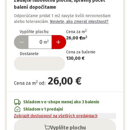
Zadajte ľubovoľnú plochu, správny počet
balení dopočítame
Odporúčame pridať 1 m2 navyše kvôli nerovnostiam
alebo toleranciám.
Neviete, ako zmerať miestnosť?
2
Vyplňte plochu
Cena za m
2
26,00 €
/
m
2
m
Cena za balenie
Dostanete
130,00 €
26,00 €
2
Cena za m
od
:
Skladom v e-shope
menej ako 3 balenie
Skladom v 1 predajni
Zobraziť dostupnosť na všetkých predajniach
Vyplňte plochu