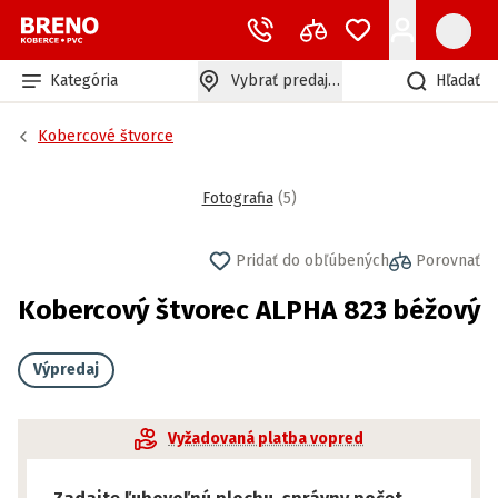
Kategória
Vybrať predajňu
Hľadať
Kobercové štvorce
Fotografia
(
5
)
Pridať do obľúbených
Porovnať
Kobercový štvorec ALPHA 823 béžový
Výpredaj
Vyžadovaná platba vopred