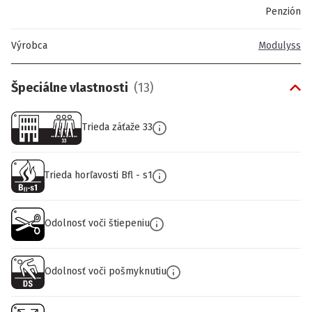
Penzión
Výrobca
Modulyss
Špeciálne vlastnosti
(
13
)
Trieda záťaže 33
Trieda horľavosti Bfl - s1
Odolnosť voči štiepeniu
Odolnosť voči pošmyknutiu