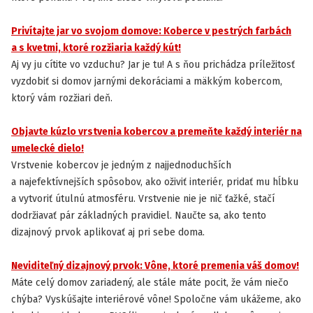
Privítajte jar vo svojom domove: Koberce v pestrých farbách
INŠPIRÁCIA
a s kvetmi, ktoré rozžiaria každý kút!
Aj vy ju cítite vo vzduchu? Jar je tu! A s ňou prichádza príležitosť
vyzdobiť si domov jarnými dekoráciami a mäkkým kobercom,
ktorý vám rozžiari deň.
Objavte kúzlo vrstvenia kobercov a premeňte každý interiér na
INŠPIRÁCIA
umelecké dielo!
Vrstvenie kobercov je jedným z najjednoduchších
a najefektívnejších spôsobov, ako oživiť interiér, pridať mu hĺbku
a vytvoriť útulnú atmosféru. Vrstvenie nie je nič ťažké, stačí
dodržiavať pár základných pravidiel. Naučte sa, ako tento
dizajnový prvok aplikovať aj pri sebe doma.
Neviditeľný dizajnový prvok: Vône, ktoré premenia váš domov!
INŠPIRÁCIA
Máte celý domov zariadený, ale stále máte pocit, že vám niečo
chýba? Vyskúšajte interiérové vône! Spoločne vám ukážeme, ako