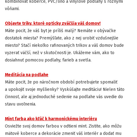
kombinovať koberce, PVC/lino a vinylové podlahy s rôznymi
vôňami.
Objavte triky, ktoré opticky zväčšia váš domov!
INŠPIRÁCIA
Máte pocit, že váš byt je príliš malý? Nemáte v obývačke
dostatok miesta? Premýšľate, ako z nej urobiť vzdušnejšie
miesto? Stačí niekoľko rafinovaných trikov a váš domov bude
vyzerať väčší, než v skutočnosti je. Ukážeme vám, ako to
dosiahnuť pomocou podlahy, farieb a svetla.
Meditácia na podlahe
INŠPIRÁCIA
Máte pocit, že po náročnom období potrebujete spomaliť
a upokojiť svoje myšlienky? Vyskúšajte meditáciu! Nielen táto
činnosť, ale aj jednoduché sedenie na podlahe vás uvedie do
stavu uvoľnenia.
Mint farba ako kľúč k harmonickému interiéru
INŠPIRÁCIA
Osviežte svoj domov farbou v odtieni mint. Zistite, ako môžu
mätové koberce a dekorácie zmeniť váš interiér a dodať mu