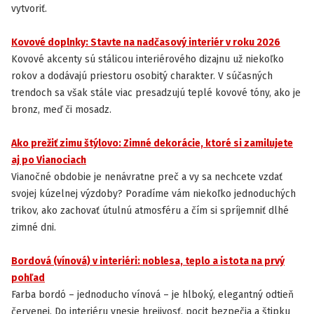
vytvoriť.
Kovové doplnky: Stavte na nadčasový interiér v roku 2026
INŠPIRÁCIA
Kovové akcenty sú stálicou interiérového dizajnu už niekoľko
rokov a dodávajú priestoru osobitý charakter. V súčasných
trendoch sa však stále viac presadzujú teplé kovové tóny, ako je
bronz, meď či mosadz.
Ako prežiť zimu štýlovo: Zimné dekorácie, ktoré si zamilujete
INŠPIRÁCIA
aj po Vianociach
Vianočné obdobie je nenávratne preč a vy sa nechcete vzdať
svojej kúzelnej výzdoby? Poradíme vám niekoľko jednoduchých
trikov, ako zachovať útulnú atmosféru a čím si spríjemniť dlhé
zimné dni.
Bordová (vínová) v interiéri: noblesa, teplo a istota na prvý
INŠPIRÁCIA
pohľad
Farba bordó – jednoducho vínová – je hlboký, elegantný odtieň
červenej. Do interiéru vnesie hrejivosť, pocit bezpečia a štipku