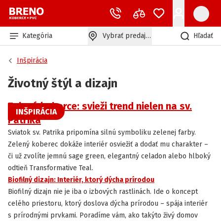
Kategória
Vybrať predajňu
Hľadať
Inšpirácia
Životný štýl a dizajn
Zelené koberce: svieži trend nielen na sv.
INŠPIRÁCIA
Patrika
Sviatok sv. Patrika pripomína silnú symboliku zelenej farby.
Zelený koberec dokáže interiér osviežiť a dodať mu charakter –
či už zvolíte jemnú sage green, elegantný celadon alebo hlboký
odtieň Transformative Teal.
Biofilný dizajn: Interiér, ktorý dýcha prírodou
INŠPIRÁCIA
Biofilný dizajn nie je iba o izbových rastlinách. Ide o koncept
celého priestoru, ktorý doslova dýcha prírodou – spája interiér
s prírodnými prvkami. Poradíme vám, ako takýto živý domov