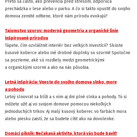
Preto sa často, ako prevencia pred stresom, odporúča
prechádzka v lese alebo v parku. A čo si takto vpustiť do svojho
domova zemité odtiene, ktoré nám prírodu evokujú?
Tajomstvo vzorov: moderná geometria a organické línie
INŠPIRÁCIA
inšpirované prírodou
Tápete, čím ozvláštniť interiér bez veľkých investícií? Skúste
kusové koberce alebo iné drobné doplnky so vzormi! Spoločne
sa pozrieme, aké sú rozdiely medzi geometrickými
a organickými vzormi a ako na nás pôsobia.
Letná inšpirácia: Vneste do svojho domova slnko, more
INŠPIRÁCIA
a pohodu
Letný slnovrat sa blíži a s ním aj dni plné slnka a pohody. Tú si
môžete užiť aj vo svojom domove pomocou niekoľkých
jednoduchých trikov. Aj malý kusový koberec vo farbách mora
alebo piesku zaistí, že sa budete cítiť ako na dovolenke.
Domáci piknik: Nečakaná aktivita, ktorá vás bude baviť!