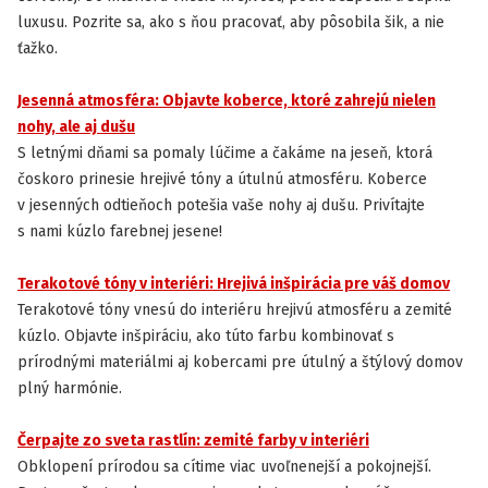
luxusu. Pozrite sa, ako s ňou pracovať, aby pôsobila šik, a nie
ťažko.
Jesenná atmosféra: Objavte koberce, ktoré zahrejú nielen
INŠPIRÁCIA
nohy, ale aj dušu
S letnými dňami sa pomaly lúčime a čakáme na jeseň, ktorá
čoskoro prinesie hrejivé tóny a útulnú atmosféru. Koberce
v jesenných odtieňoch potešia vaše nohy aj dušu. Privítajte
s nami kúzlo farebnej jesene!
Terakotové tóny v interiéri: Hrejivá inšpirácia pre váš domov
INŠPIRÁCIA
Terakotové tóny vnesú do interiéru hrejivú atmosféru a zemité
kúzlo. Objavte inšpiráciu, ako túto farbu kombinovať s
prírodnými materiálmi aj kobercami pre útulný a štýlový domov
plný harmónie.
Čerpajte zo sveta rastlín: zemité farby v interiéri
INŠPIRÁCIA
Obklopení prírodou sa cítime viac uvoľnenejší a pokojnejší.