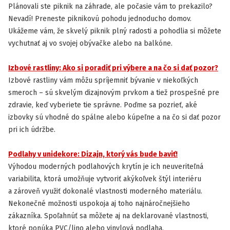
INŠPIRÁCIA
Plánovali ste piknik na záhrade, ale počasie vám to prekazilo?
Nevadí! Preneste piknikovú pohodu jednoducho domov.
Ukážeme vám, že skvelý piknik plný radosti a pohodlia si môžete
vychutnať aj vo svojej obývačke alebo na balkóne.
Izbové rastliny: Ako si poradiť pri výbere a na čo si dať pozor?
INŠPIRÁCIA
Izbové rastliny vám môžu spríjemniť bývanie v niekoľkých
smeroch – sú skvelým dizajnovým prvkom a tiež prospešné pre
zdravie, keď vyberiete tie správne. Poďme sa pozrieť, aké
izbovky sú vhodné do spálne alebo kúpeľne a na čo si dať pozor
pri ich údržbe.
Podlahy v unidekore: Dizajn, ktorý vás bude baviť!
INŠPIRÁCIA
Výhodou moderných podlahových krytín je ich neuveriteľná
variabilita, ktorá umožňuje vytvoriť akýkoľvek štýl interiéru
a zároveň využiť dokonalé vlastnosti moderného materiálu.
Nekonečné možnosti uspokoja aj toho najnáročnejšieho
zákazníka. Spoľahnúť sa môžete aj na deklarované vlastnosti,
ktoré ponúka PVC/lino alebo vinylová podlaha.