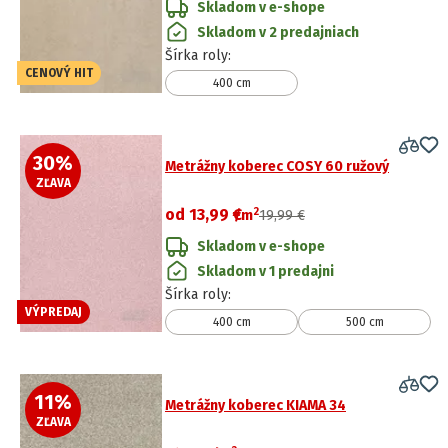
Skladom v e-shope
Skladom v 2 predajniach
Šírka roly
:
CENOVÝ HIT
400 cm
30
%
Metrážny koberec COSY 60 ružový
ZĽAVA
2
od
13,99 €
/
m
19,99 €
Skladom v e-shope
Skladom v 1 predajni
Šírka roly
:
VÝPREDAJ
400 cm
500 cm
11
%
Metrážny koberec KIAMA 34
ZĽAVA