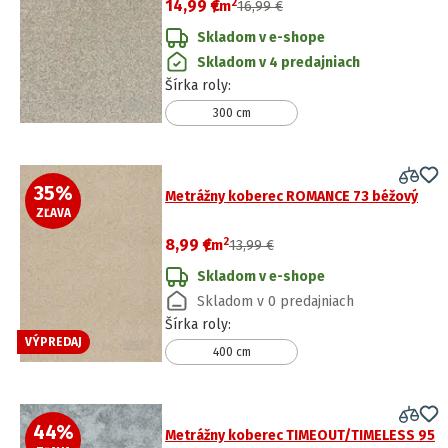
2
14,99 €
/
m
16,99 €
Skladom v e-shope
Skladom v 4 predajniach
Šírka roly
:
300 cm
35
%
Metrážny koberec ROMANCE 73 béžový
ZĽAVA
2
8,99 €
/
m
13,99 €
Skladom v e-shope
Skladom v 0 predajniach
Šírka roly
:
VÝPREDAJ
400 cm
44
%
Metrážny koberec TIMEOUT/TIMELESS 95