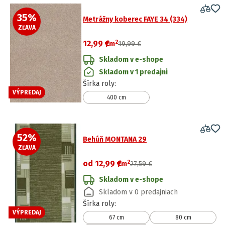
35
%
Metrážny koberec FAYE 34 (334)
ZĽAVA
2
12,99 €
/
m
19,99 €
Skladom v e-shope
Skladom v 1 predajni
Šírka roly
:
VÝPREDAJ
400 cm
52
%
Behúň MONTANA 29
ZĽAVA
2
od
12,99 €
/
m
27,59 €
Skladom v e-shope
Skladom v 0 predajniach
Šírka roly
:
VÝPREDAJ
67 cm
80 cm