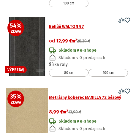
100 cm
54
%
Behúň WALTON 97
ZĽAVA
2
od
12,99 €
/
m
28,39 €
Skladom v e-shope
Skladom v 0 predajniach
Šírka roly
:
VÝPREDAJ
80 cm
100 cm
35
%
Metrážny koberec MANILLA 72 béžový
ZĽAVA
2
8,99 €
/
m
13,99 €
Skladom v e-shope
Skladom v 0 predajniach