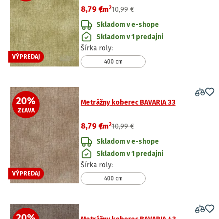
2
8,79 €
/
m
10,99 €
Skladom v e-shope
Skladom v 1 predajni
Šírka roly
:
VÝPREDAJ
400 cm
20
%
Metrážny koberec BAVARIA 33
ZĽAVA
2
8,79 €
/
m
10,99 €
Skladom v e-shope
Skladom v 1 predajni
Šírka roly
:
VÝPREDAJ
400 cm
20
%