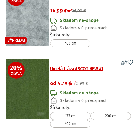
ZĽAVA
2
14,99 €
/
m
26,99 €
Skladom v e-shope
Skladom v 0 predajniach
Šírka roly
:
VÝPREDAJ
400 cm
20
%
Umelá tráva ASCOT NEW 41
ZĽAVA
2
od
4,79 €
/
m
5,99 €
Skladom v e-shope
Skladom v 0 predajniach
Šírka roly
:
133 cm
200 cm
400 cm