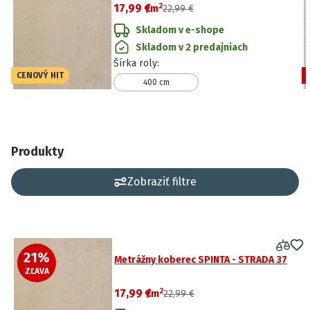
2
17,99 €
/
m
22,99 €
Skladom v e-shope
Skladom v 2 predajniach
Šírka roly
:
CENOVÝ HIT
400 cm
Produkty
Zobraziť filtre
21
%
Metrážny koberec SPINTA - STRADA 37
ZĽAVA
2
17,99 €
/
m
22,99 €