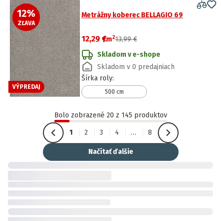
12
%
Metrážny koberec BELLAGIO 69
ZĽAVA
2
12,29 €
/
m
13,99 €
Skladom v e-shope
Skladom v 0 predajniach
Šírka roly
:
VÝPREDAJ
500 cm
Bolo zobrazené 20 z 145 produktov
1
2
3
4
…
8
Načítať ďalšie