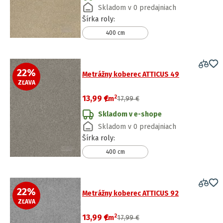
Skladom v 0 predajniach
Šírka roly
:
400 cm
22
%
Metrážny koberec ATTICUS 49
ZĽAVA
2
13,99 €
/
m
17,99 €
Skladom v e-shope
Skladom v 0 predajniach
Šírka roly
:
400 cm
22
%
Metrážny koberec ATTICUS 92
ZĽAVA
2
13,99 €
/
m
17,99 €