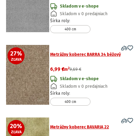
Skladom v e-shope
Skladom v 0 predajniach
Šírka roly
:
400 cm
27
%
Metrážny koberec BARRA 34 béžový
ZĽAVA
2
6,99 €
/
m
9,69 €
Skladom v e-shope
Skladom v 0 predajniach
Šírka roly
:
400 cm
20
%
Metrážny koberec BAVARIA 22
ZĽAVA