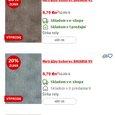
Metrážny koberec BAVARIA 43
ZĽAVA
2
8,79 €
/
m
10,99 €
Skladom v e-shope
Skladom v 1 predajni
Šírka roly
:
VÝPREDAJ
400 cm
20
%
Metrážny koberec BAVARIA 95
ZĽAVA
2
8,79 €
/
m
10,99 €
Skladom v e-shope
Skladom v 0 predajniach
Šírka roly
:
VÝPREDAJ
400 cm