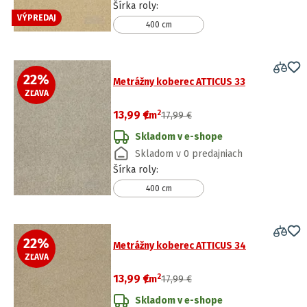
Šírka roly
:
VÝPREDAJ
400 cm
22
%
Metrážny koberec ATTICUS 33
ZĽAVA
2
13,99 €
/
m
17,99 €
Skladom v e-shope
Skladom v 0 predajniach
Šírka roly
:
400 cm
22
%
Metrážny koberec ATTICUS 34
ZĽAVA
2
13,99 €
/
m
17,99 €
Skladom v e-shope