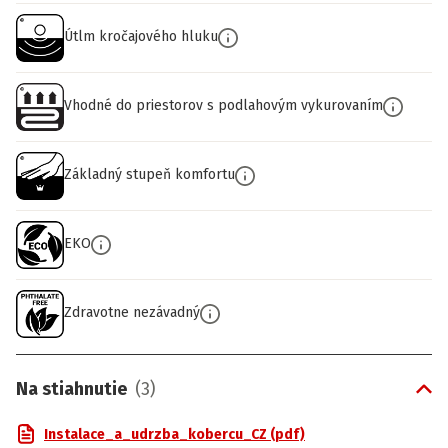
Útlm kročajového hluku
Vhodné do priestorov s podlahovým vykurovaním
Základný stupeň komfortu
EKO
Zdravotne nezávadný
Na stiahnutie
(
3
)
Instalace_a_udrzba_kobercu_CZ (pdf)