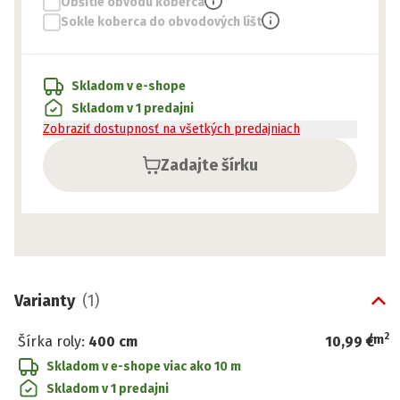
Obšitie obvodu koberca
Sokle koberca do obvodových líšt
Skladom v e-shope
Skladom v 1 predajni
Zobraziť dostupnosť na všetkých predajniach
Zadajte šírku
Varianty
(
1
)
2
/
m
Šírka roly
:
400 cm
10,99 €
Skladom v e-shope
viac ako 10 m
Skladom v 1 predajni