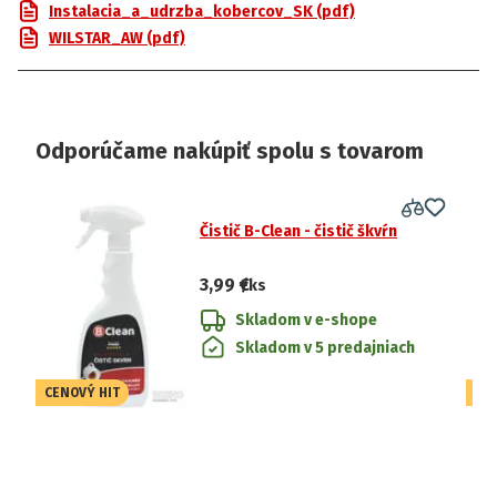
Instalacia_a_udrzba_kobercov_SK (pdf)
WILSTAR_AW (pdf)
Odporúčame nakúpiť spolu s tovarom
Čistič B-Clean - čistič škvŕn
3,99 €
/ks
Skladom v e-shope
Skladom v 5 predajniach
CENOVÝ HIT
CE