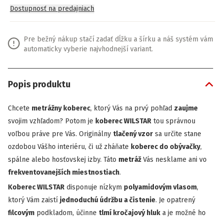
Dostupnosť na predajniach
Pre bežný nákup stačí zadať dĺžku a šírku a náš systém vám
automaticky vyberie najvhodnejší variant.
Popis produktu
Chcete
metrážny koberec
, ktorý Vás na prvý pohľad
zaujme
svojim vzhľadom? Potom je
koberec WILSTAR
tou správnou
voľbou práve pre Vás. Originálny
tlačený vzor
sa určite stane
ozdobou Vášho interiéru, či už zháňate
koberec do obývačky
,
spálne alebo hosťovskej izby. Táto
metráž
Vás nesklame ani vo
frekventovanejších miestnostiach
.
Koberec WILSTAR
disponuje nízkym
polyamidovým vlasom
,
ktorý Vám zaistí
jednoduchú údržbu a čistenie
. Je opatrený
filcovým
podkladom, účinne
tlmí kročajový hluk
a je možné ho