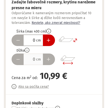
Zadajte ľubovoľné rozmery, krytinu narežeme
presne na mieru
Odporúčame k nameraným rozmerom pripočítať 10
cm navyše k šírke aj dĺžke kvôli nerovnostiam a
toleranciám.
Neviete, ako zmerať miestnosť?
Šírka
(
max
400
cm
)
cm
Dĺžka
cm
10,99 €
2
Cena za m
od
:
Ako sa počíta cena?
Doplnkové služby