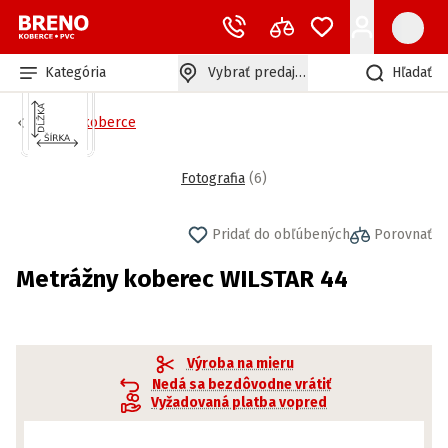
Kategória
Vybrať predajňu
Hľadať
Bytové koberce
Fotografia
(
6
)
Pridať do obľúbených
Porovnať
Metrážny koberec WILSTAR 44
Výroba na mieru
Nedá sa bezdôvodne vrátiť
Vyžadovaná platba vopred