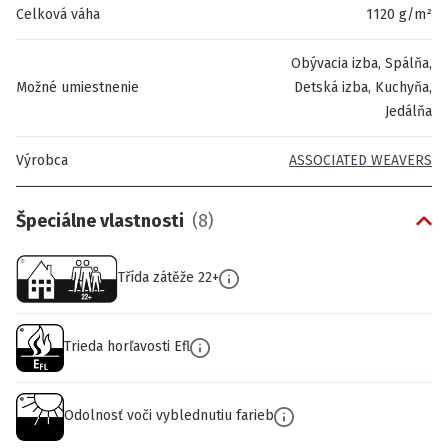
Celková váha
1120 g/m²
Obývacia izba, Spálňa,
Možné umiestnenie
Detská izba, Kuchyňa,
Jedálňa
Výrobca
ASSOCIATED WEAVERS
Špeciálne vlastnosti
(
8
)
Třída zátěže 22+
Trieda horľavosti Efl
Odolnosť voči vyblednutiu farieb