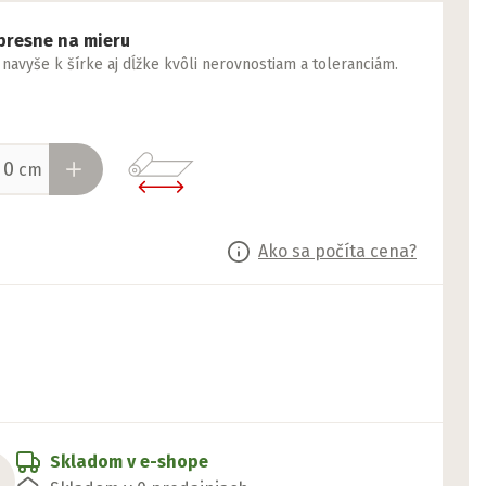
presne na mieru
yše k šírke aj dĺžke kvôli nerovnostiam a toleranciám.
cm
Ako sa počíta cena?
Skladom v e-shope