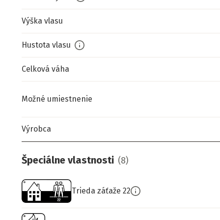
Výška vlasu
Hustota vlasu
Celková váha
Možné umiestnenie
Výrobca
Špeciálne vlastnosti
(
8
)
Trieda záťaže 22