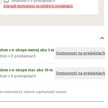
Skladom v 0 predajniach
Zobraziť dostupnosť na všetkých predajniach
adom v e-shope
menej ako 3 m
Dostupnosť na predajniach
dom v 0 predajniach
adom v e-shope
viac ako 10 m
Dostupnosť na predajniach
dom v 0 predajniach
m automaticky vyberie najvhodnejší variant.