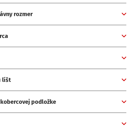
rávny rozmer
rca
líšt
a kobercovej podložke