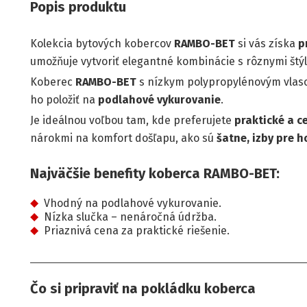
Popis produktu
Kolekcia bytových kobercov
RAMBO-BET
si vás získa
p
umožňuje vytvoriť elegantné kombinácie s rôznymi štýl
Koberec
RAMBO-BET
s nízkym polypropylénovým vlas
ho položiť na
podlahové vykurovanie
.
Je ideálnou voľbou tam, kde preferujete
praktické a c
nárokmi na komfort došľapu, ako sú
šatne, izby pre h
Najväčšie benefity koberca RAMBO-BET:
Vhodný na podlahové vykurovanie.
Nízka slučka – nenáročná údržba.
Priaznivá cena za praktické riešenie.
Čo si pripraviť na pokládku koberca