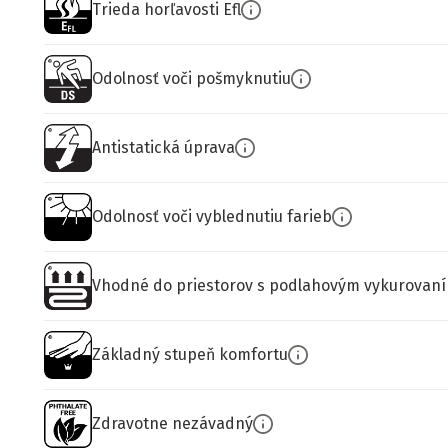
Trieda horľavosti Efl
Odolnosť voči pošmyknutiu
Antistatická úprava
Odolnosť voči vyblednutiu farieb
Vhodné do priestorov s podlahovým vykurovan
Základný stupeň komfortu
Zdravotne nezávadný