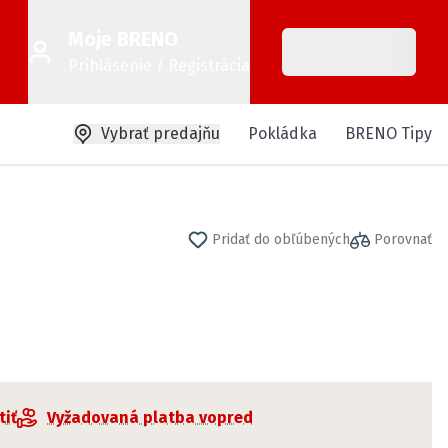
Moje BRENO
Prihlásenie / Registrácia
Vybrať predajňu
Pokládka
BRENO Tipy
Pridať do obľúbených
Porovnať
tiť
Vyžadovaná platba vopred