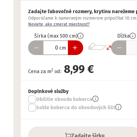
Zadajte ľubovoľné rozmery, krytinu narežeme 
Odporúčame k nameraným rozmerom pripočítať 10 cm nav
Neviete, ako zmerať miestnosť?
Šírka
(
max
500
cm
)
Dĺžka
cm
8,99 €
2
Cena za m
od
:
Doplnkové služby
Obšitie obvodu koberca
Sokle koberca do obvodových líšt
Zadajte šírku