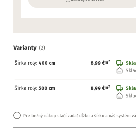
Varianty
(
2
)
2
/
m
Šírka roly
:
400 cm
8,99 €
Skl
Skla
2
/
m
Šírka roly
:
500 cm
8,99 €
Skl
Skla
Pre bežný nákup stačí zadať dĺžku a šírku a náš systém vá