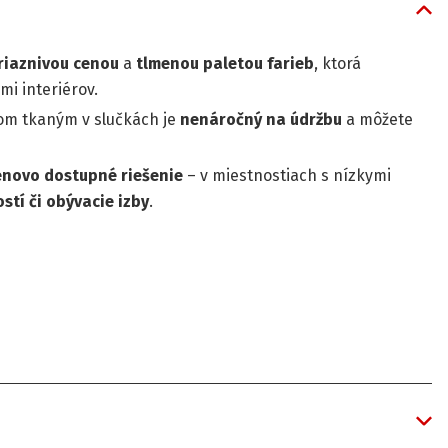
riaznivou cenou
a
tlmenou paletou farieb
, ktorá
mi interiérov.
om tkaným v slučkách je
nenáročný na údržbu
a môžete
enovo dostupné riešenie
– v miestnostiach s nízkymi
ostí či obývacie izby
.