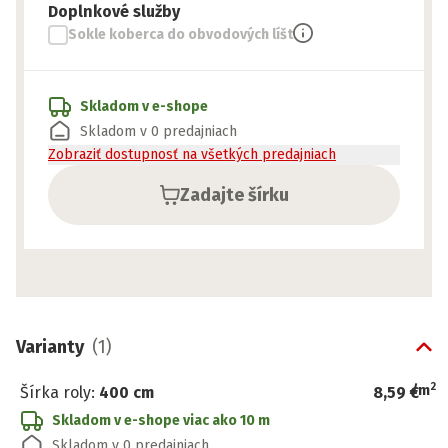
Doplnkové služby
Sokle koberca do obvodových líšt
Skladom v e-shope
Skladom v 0 predajniach
Zobraziť dostupnosť na všetkých predajniach
Zadajte šírku
Varianty
(
1
)
2
/
m
Šírka roly
:
400 cm
8,59 €
Skladom v e-shope
viac ako 10 m
Skladom v 0 predajniach