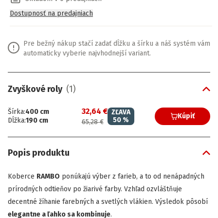
Dostupnosť na predajniach
Pre bežný nákup stačí zadať dĺžku a šírku a náš systém vám
automaticky vyberie najvhodnejší variant.
Zvyškové roly
(
1
)
32,64 €
Šírka
:
400
cm
ZĽAVA
Kúpiť
50
%
Dĺžka
:
190
cm
65,28 €
Popis produktu
Koberce
RAMBO
ponúkajú výber z farieb, a to od nenápadných
prírodných odtieňov po žiarivé farby. Vzhľad ozvláštňuje
decentné žíhanie farebných a svetlých vlákien. Výsledok pôsobí
elegantne a ľahko sa kombinuje
.