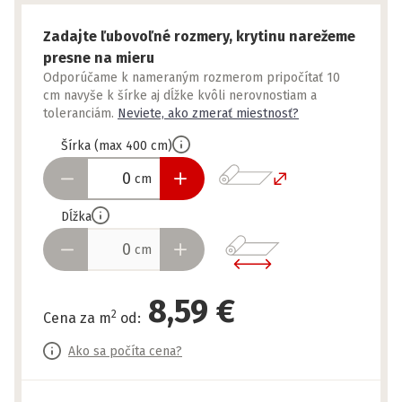
Zadajte ľubovoľné rozmery, krytinu narežeme
presne na mieru
Odporúčame k nameraným rozmerom pripočítať 10
cm navyše k šírke aj dĺžke kvôli nerovnostiam a
toleranciám.
Neviete, ako zmerať miestnosť?
Šírka
(
max
400
cm
)
cm
Dĺžka
cm
8,59 €
2
Cena za m
od
:
Ako sa počíta cena?