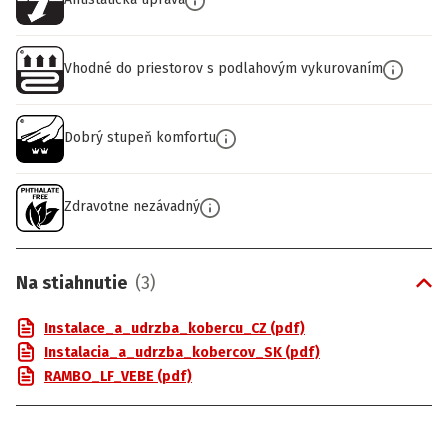
Vhodné do priestorov s podlahovým vykurovaním
Dobrý stupeň komfortu
Zdravotne nezávadný
Na stiahnutie
(
3
)
Instalace_a_udrzba_kobercu_CZ (pdf)
Instalacia_a_udrzba_kobercov_SK (pdf)
RAMBO_LF_VEBE (pdf)