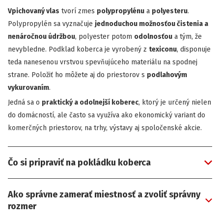
Vpichovaný vlas
tvorí zmes
polypropylénu
a
polyesteru
.
Polypropylén sa vyznačuje
jednoduchou možnosťou čistenia a
nenáročnou údržbou
, polyester potom
odolnosťou
a tým, že
nevybledne. Podklad koberca je vyrobený z
texiconu
, disponuje
teda nanesenou vrstvou spevňujúceho materiálu na spodnej
strane. Položiť ho môžete aj do priestorov s
podlahovým
vykurovaním
.
Jedná sa o
praktický a odolnejší koberec
, ktorý je určený nielen
do domácností, ale často sa využíva ako ekonomický variant do
komerčných priestorov, na trhy, výstavy aj spoločenské akcie.
Čo si pripraviť na pokládku koberca
Ako správne zamerať miestnosť a zvoliť správny
rozmer