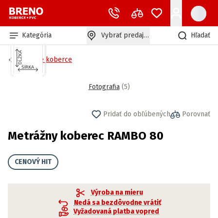
Kategória
Vybrať predajňu
Hľadať
Záťažové koberce
Fotografia
(
5
)
Pridať do obľúbených
Porovnať
Metrážny koberec RAMBO 80
CENOVÝ HIT
Výroba na mieru
Nedá sa bezdôvodne vrátiť
Vyžadovaná platba vopred