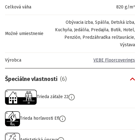
Celková váha
820 g/m²
Obývacia izba, Spálňa, Detská izba,
Kuchyňa, Jedálňa, Predajňa, Butik, Hotel,
Možné umiestnenie
Penzión, Predzáhradka reštaurácie,
Výstava
Výrobca
VEBE Floorcoverings
Špeciálne vlastnosti
(
6
)
Trieda záťaže 22
Trieda horľavosti Efl
Antistatická úprava