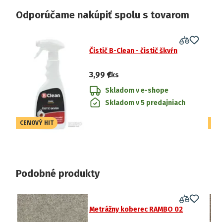
Odporúčame nakúpiť spolu s tovarom
Čistič B-Clean - čistič škvŕn
3,99 €
/ks
Skladom v e-shope
Skladom v 5 predajniach
CENOVÝ HIT
CE
Podobné produkty
Metrážny koberec RAMBO 02