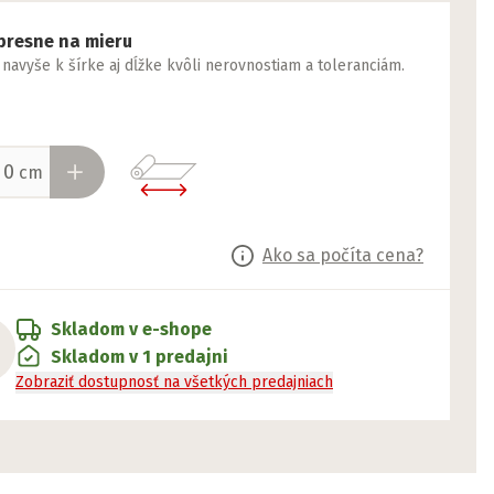
presne na mieru
yše k šírke aj dĺžke kvôli nerovnostiam a toleranciám.
cm
Ako sa počíta cena?
Skladom v e-shope
Skladom v 1 predajni
Zobraziť dostupnosť na všetkých predajniach