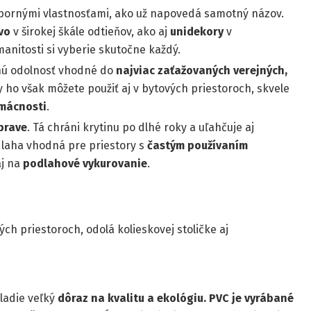
bornými vlastnosťami, ako už napovedá samotný názov.
vo
v širokej škále odtieňov, ako aj
unidekory
v
manitosti si vyberie skutočne každý.
žnú odolnosť vhodné do
najviac zaťažovaných verejných,
 ho však môžete použiť aj v bytových priestoroch, skvele
omácnosti
.
prave
. Tá chráni krytinu po dlhé roky a uľahčuje aj
odlaha vhodná pre priestory s
častým používaním
aj na
podlahové vykurovanie
.
ch priestoroch, odolá kolieskovej stoličke aj
kladie veľký
dôraz na kvalitu a ekológiu. PVC je vyrábané