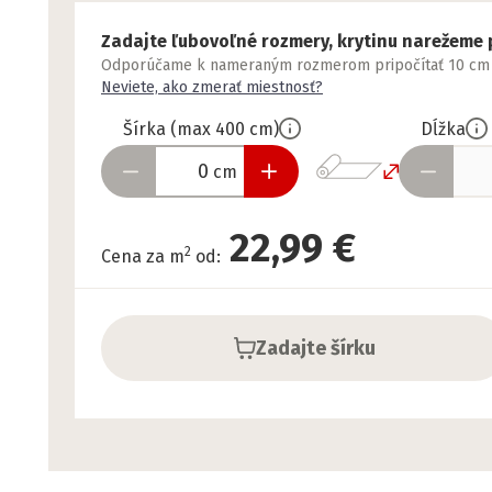
Zadajte ľubovoľné rozmery, krytinu narežeme 
Odporúčame k nameraným rozmerom pripočítať 10 cm nav
Neviete, ako zmerať miestnosť?
Šírka
(
max
400
cm
)
Dĺžka
cm
22,99 €
2
Cena za m
od
:
Zadajte šírku