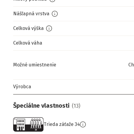
Nášľapná vrstva
Celková výška
Celková váha
Možné umiestnenie
Ch
Výrobca
Špeciálne vlastnosti
(
13
)
Trieda záťaže 34