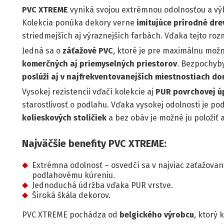
PVC XTREME
vyniká svojou extrémnou odolnosťou a vý
Kolekcia ponúka dekory verne
imitujúce prírodné dre
striedmejších aj výraznejších farbách. Vďaka tejto roz
Jedná sa o
záťažové PVC
, ktoré je pre maximálnu mo
komerčných aj priemyselných priestorov
. Bezpochyby
poslúži aj v najfrekventovanejších miestnostiach d
Vysokej rezistencii vďačí kolekcie aj
PUR povrchovej ú
starostlivosť o podlahu. Vďaka vysokej odolnosti je p
kolieskových stoličiek
a bez obáv je možné ju položiť 
Najväčšie benefity PVC XTREME:
Extrémna odolnosť – osvedčí sa v najviac zaťažovaný
podlahovému kúreniu.
Jednoduchá údržba vďaka PUR vrstve.
Široká škála dekorov.
PVC XTREME pochádza od
belgického výrobcu
, ktorý 