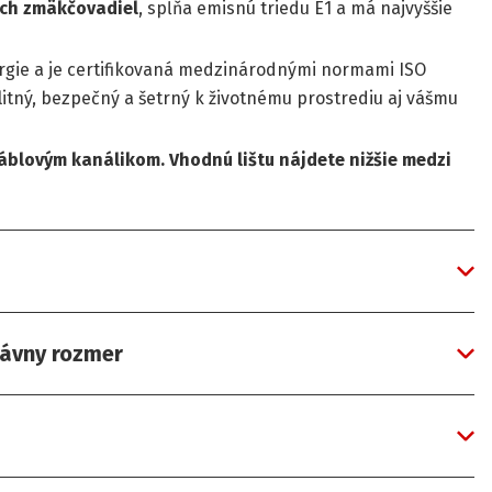
ých zmäkčovadiel
, spĺňa emisnú triedu E1 a má najvyššie
rgie a je certifikovaná medzinárodnými normami ISO
alitný, bezpečný a šetrný k životnému prostrediu aj vášmu
áblovým kanálikom. Vhodnú lištu nájdete nižšie medzi
rávny rozmer