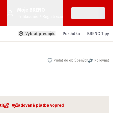
Moje BRENO
Prihlásenie / Registrácia
Vybrať predajňu
Pokládka
BRENO Tipy
Pridať do obľúbených
Porovnať
tiť
Vyžadovaná platba vopred