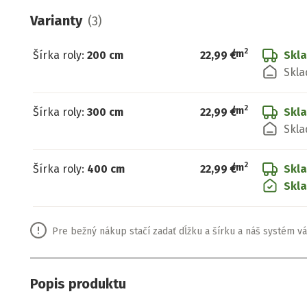
Varianty
(
3
)
2
/
m
Šírka roly
:
200 cm
22,99 €
Skl
Skla
2
/
m
Šírka roly
:
300 cm
22,99 €
Skl
Skla
2
/
m
Šírka roly
:
400 cm
22,99 €
Skl
Skla
Pre bežný nákup stačí zadať dĺžku a šírku a náš systém vá
Popis produktu