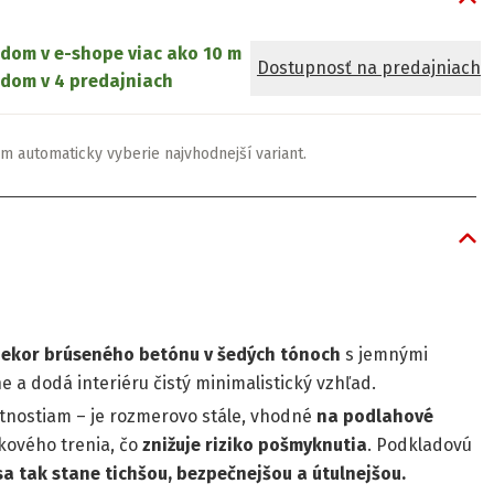
adom v e-shope
viac ako 10 m
Dostupnosť na predajniach
dom v 4 predajniach
m automaticky vyberie najvhodnejší variant.
dekor brúseného betónu v šedých tónoch
s jemnými
a dodá interiéru čistý minimalistický vzhľad.
stnostiam – je rozmerovo stále, vhodné
na podlahové
kového trenia, čo
znižuje riziko pošmyknutia
. Podkladovú
a tak stane tichšou, bezpečnejšou a útulnejšou.