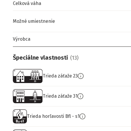
Celková váha
Možné umiestnenie
Výrobca
Špeciálne vlastnosti
(
13
)
Trieda záťaže 23
Trieda záťaže 31
Trieda horľavosti Bfl - s1