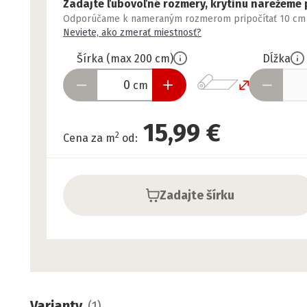
Zadajte ľubovoľné rozmery, krytinu narežeme 
Odporúčame k nameraným rozmerom pripočítať 10 cm nav
Neviete, ako zmerať miestnosť?
Šírka
(
max
200
cm
)
Dĺžka
cm
15,99 €
2
Cena za m
od
:
Zadajte šírku
Varianty
(
1
)