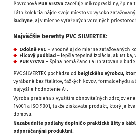
Povrchová
PUR vrstva
zaceľuje mikropraskliny, špina 
Táto kolekcia nájde svoje miesto vo vysoko zaťažovan
kuchyne
, aj v mierne vyťažených verejných priestoroc
Najväčšie benefity PVC SILVERTEX:
Odolné PVC
– vhodné aj do mierne zaťažovaných k
Filcový podklad
– lepšia tepelná izolácia, akustika, 
PUR vrstva
– špina nemá šancu a upratovanie bude
PVC SILVERTEX pochádza od
belgického výrobcu, ktorý
vyrábané bez ftalátov, ťažkých kovov, formaldehydu a 
najvyššie hodnotenie A+.
Výroba prebieha s využitím obnoviteľných zdrojov ene
14001 a ISO 9001, takže získavate produkt, ktorý je kv
domovu.
Nezabudnite podlahy doplniť o praktické lišty s káb
odporúčanými produktmi.