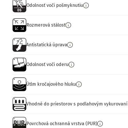
Odolnosť voči pošmyknutiu
Rozmerová stálosť
Antistatická úprava
Odolnosť voči oderu
Útlm kročajového hluku
Vhodné do priestorov s podlahovým vykurovan
Povrchová ochranná vrstva (PUR)