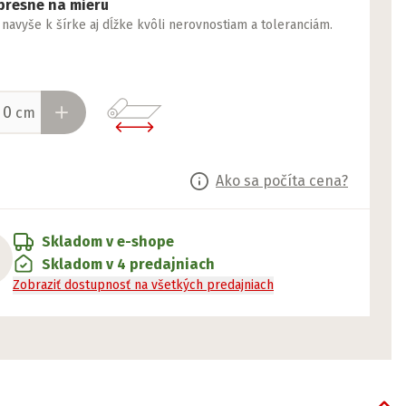
presne na mieru
yše k šírke aj dĺžke kvôli nerovnostiam a toleranciám.
cm
Ako sa počíta cena?
Skladom v e-shope
Skladom v 4 predajniach
Zobraziť dostupnosť na všetkých predajniach