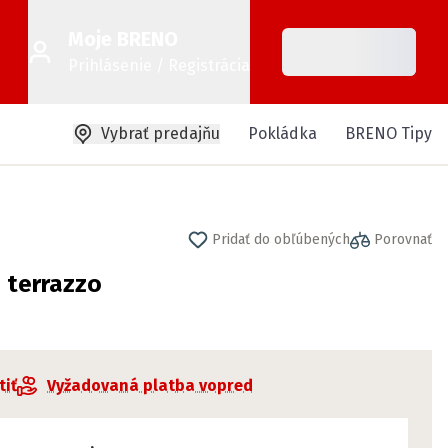
Moje BRENO
Prihlásenie / Registrácia
Vybrať predajňu
Pokládka
BRENO Tipy
Pridať do obľúbených
Porovnať
 terrazzo
tiť
Vyžadovaná platba vopred