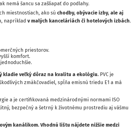
tak nemá šancu sa zašliapať do podlahy.
ých miestnostiach, ako sú
chodby, obývacie izby, ale aj
h, napríklad
v malých kanceláriách či hotelových izbách
.
omerčných priestorov.
vyšší komfort.
 jednoduchšie.
 kladie veľký dôraz na kvalitu a ekológiu.
PVC je
škodlivých zmäkčovadiel, spĺňa emisnú triedu E1 a má
rgie a je certifikovaná medzinárodnými normami ISO
alitný, bezpečný a šetrný k životnému prostrediu aj vášmu
lovým kanálikom. Vhodnú lištu nájdete nižšie medzi