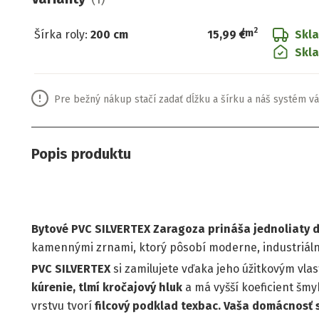
2
/
m
Šírka roly
:
200 cm
15,99 €
Skl
Skla
Pre bežný nákup stačí zadať dĺžku a šírku a náš systém vá
Popis produktu
Bytové PVC SILVERTEX Zaragoza prináša jednoliaty 
kamennými zrnami, ktorý pôsobí moderne, industriálne 
PVC SILVERTEX
si zamilujete vďaka jeho úžitkovým vla
kúrenie, tlmí kročajový hluk
a má vyšší koeficient šmy
vrstvu tvorí
filcový podklad texbac.
Vaša domácnosť s