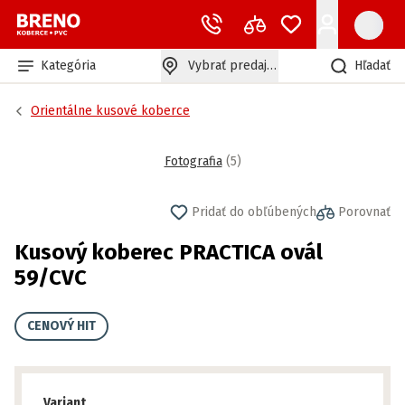
Kategória
Vybrať predajňu
Hľadať
Orientálne kusové koberce
Fotografia
(
5
)
Pridať do obľúbených
Porovnať
Kusový koberec PRACTICA ovál
59/CVC
CENOVÝ HIT
Variant