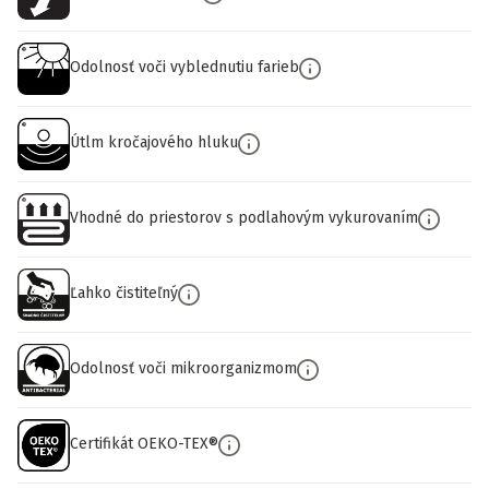
Odolnosť voči vyblednutiu farieb
Útlm kročajového hluku
Vhodné do priestorov s podlahovým vykurovaním
Ľahko čistiteľný
Odolnosť voči mikroorganizmom
Certifikát OEKO-TEX®