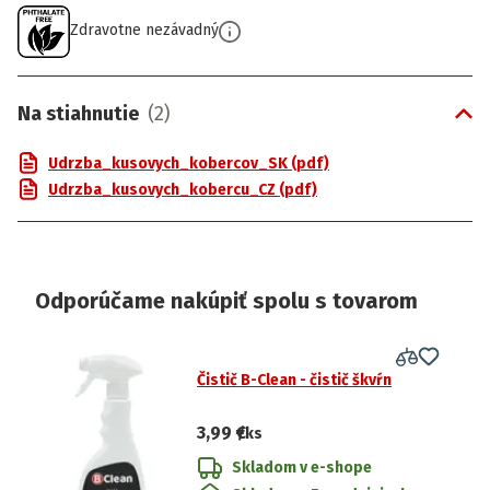
Zdravotne nezávadný
Na stiahnutie
(
2
)
Udrzba_kusovych_kobercov_SK (pdf)
Udrzba_kusovych_kobercu_CZ (pdf)
Odporúčame nakúpiť spolu s tovarom
Čistič B-Clean - čistič škvŕn
3,99 €
/ks
Skladom v e-shope