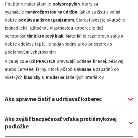
Použitým materiálom je
polypropylén
, ktorý sa
vyznačuje
nenáročnosťou na údržbu
, ľahko sa čistí a veľmi
dobre
odoláva mikroorganizmom
. Starostlivosť je skutočne
jednoduchá. Užitočnou vlastnosťou koberca je tiež
schopnosť
tlmiť krokový hluk
. Materiál je rozmerovo stály a
dobre odoláva teplu, je teda vhodný aj do priestorov s
podlahovým vykurovaním.
V celej kolekcii
PRACTICA
prevažujú odtiene hnedej, béžovej
alebo červenej farby, ktoré pôsobia
vkusne
a zapadnú do
všetkých
klasicky
aj
moderne
ladených interiérov.
Ako správne čistiť a udržiavať koberec
Ako zvýšiť bezpečnosť vďaka protišmykovej
podložke