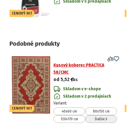
Skladom v 5 predajniach
CENOVÝ HIT
CE
Podobné produkty
Kusový koberec PRACTICA
58/CMC
od
5,52 €
/ks
Skladom v e-shope
Skladom v 2 predajniach
Variant
:
CENOVÝ HIT
CE
40x60 cm
80x150 cm
120x170 cm
Ďalšie