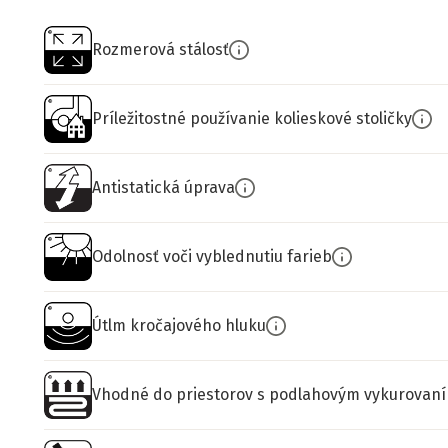
Rozmerová stálosť
Príležitostné používanie kolieskové stoličky
Antistatická úprava
Odolnosť voči vyblednutiu farieb
Útlm kročajového hluku
Vhodné do priestorov s podlahovým vykurovan