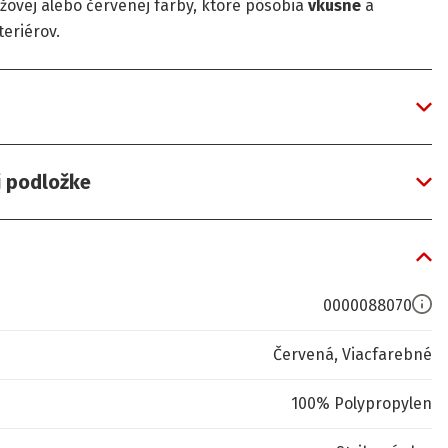
žovej alebo červenej farby, ktoré pôsobia
vkusne
a
eriérov.
j podložke
0000088070
Červená, Viacfarebné
100% Polypropylen