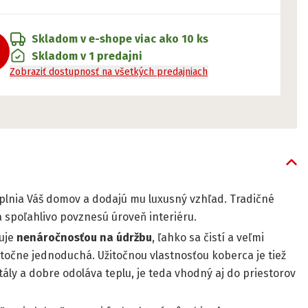
Skladom v e-shope
viac ako 10 ks
Skladom v 1 predajni
Zobraziť dostupnosť na všetkých predajniach
lnia Váš domov a dodajú mu luxusný vzhľad. Tradičné
 spoľahlivo povznesú úroveň interiéru.
čuje
nenáročnosťou na údržbu
, ľahko sa čistí a veľmi
kutočne jednoduchá. Užitočnou vlastnosťou koberca je tiež
tály a dobre odoláva teplu, je teda vhodný aj do priestorov