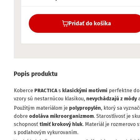
Pridať do košíka
Popis produktu
Koberce
PRACTICA
s
klasickými motívmi
perfektne dop
vzory sú nestarnúcou klasikou,
nevychádzajú z módy
a
Použitým materiálom je
polypropylén
, ktorý sa vyzna
dobre
odoláva mikroorganizmom
. Starostlivosť je s
schopnosť
tlmiť krokový hluk
. Materiál je rozmerovo s
s podlahovým vykurovaním.