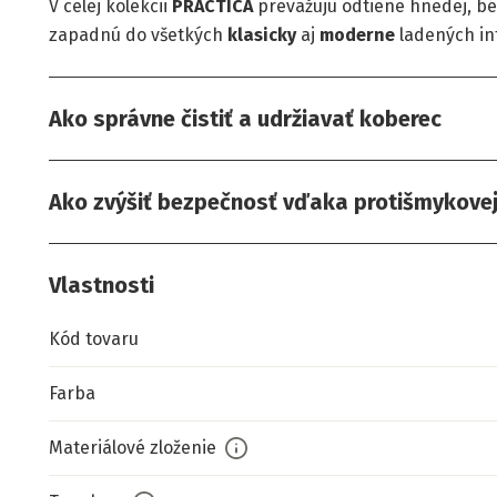
V celej kolekcii
PRACTICA
prevažujú odtiene hnedej, bé
zapadnú do všetkých
klasicky
aj
moderne
ladených int
Ako správne čistiť a udržiavať koberec
Ako zvýšiť bezpečnosť vďaka protišmykove
Vlastnosti
Kód tovaru
Farba
Materiálové zloženie