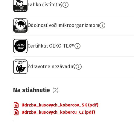
Ľahko čistiteľný
Odolnosť voči mikroorganizmom
Certifikát OEKO-TEX®
Zdravotne nezávadný
Na stiahnutie
(
2
)
Udrzba_kusovych_kobercov_SK (pdf)
Udrzba_kusovych_kobercu_CZ (pdf)