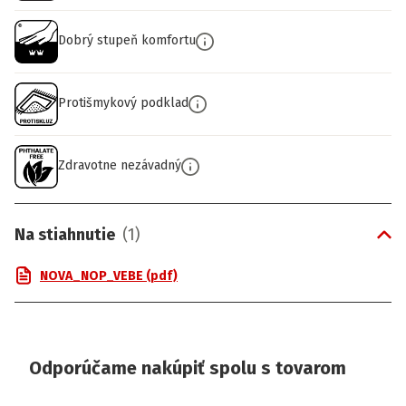
Dobrý stupeň komfortu
Protišmykový podklad
Zdravotne nezávadný
Na stiahnutie
(
1
)
NOVA_NOP_VEBE (pdf)
Odporúčame nakúpiť spolu s tovarom