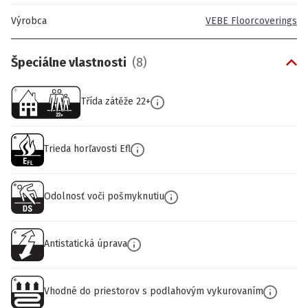
Výrobca
VEBE Floorcoverings
Špeciálne vlastnosti
(
8
)
Třída zátěže 22+
Trieda horľavosti Efl
Odolnosť voči pošmyknutiu
Antistatická úprava
Vhodné do priestorov s podlahovým vykurovaním