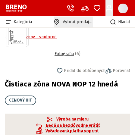
Kategória
Vybrať predajňu
Hľadať
Čistiace zóny - vnútorné
Fotografia
(
6
)
Pridať do obľúbených
Porovnať
Čistiaca zóna NOVA NOP 12 hnedá
CENOVÝ HIT
Výroba na mieru
Nedá sa bezdôvodne vrátiť
Vyžadovaná platba vopred