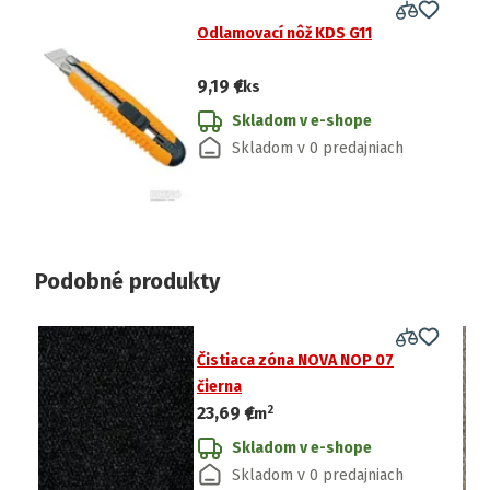
Odlamovací nôž KDS G11
9,19 €
/ks
Skladom v e-shope
Skladom v 0 predajniach
Podobné produkty
Čistiaca zóna NOVA NOP 07
čierna
2
23,69 €
/
m
Skladom v e-shope
Skladom v 0 predajniach