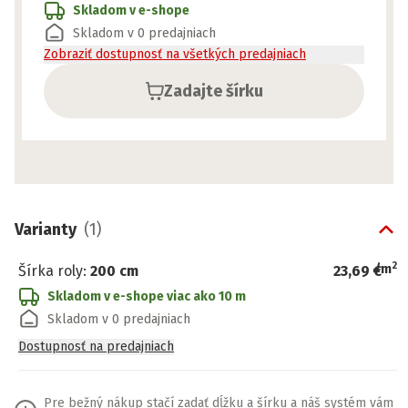
Skladom v e-shope
Skladom v 0 predajniach
Zobraziť dostupnosť na všetkých predajniach
Zadajte šírku
Varianty
(
1
)
2
/
m
Šírka roly
:
200 cm
23,69 €
Skladom v e-shope
viac ako 10 m
Skladom v 0 predajniach
Dostupnosť na predajniach
Pre bežný nákup stačí zadať dĺžku a šírku a náš systém vám