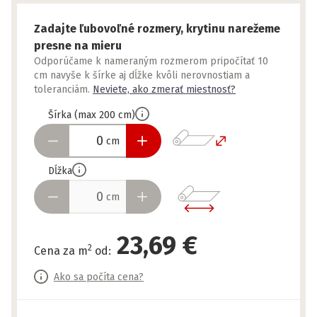
Zadajte ľubovoľné rozmery, krytinu narežeme
presne na mieru
Odporúčame k nameraným rozmerom pripočítať 10
cm navyše k šírke aj dĺžke kvôli nerovnostiam a
toleranciám.
Neviete, ako zmerať miestnosť?
Šírka
(
max
200
cm
)
cm
Dĺžka
cm
23,69 €
2
Cena za m
od
:
Ako sa počíta cena?