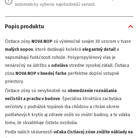
automaticky vyberie najvhodnejší variant.
Popis produktu
Čistiace zóny
NOVA NOP
sú výnimočné svojim 3D vzorom v tvare
malých nopov
, ktoré dodávajú kolekcii
elegantný detail
a
napomáhajú funkčnosti rohože. Polypropylénový vlas je
nenáročný na údržbu a
odoláva
stredne vysokej záťaži. Čistiaca
zóna
NOVA NOP v hnedej farbe
perfektne doplní vstupné
priestory.
Čistiace zóny sú nevyhnutné na
obmedzenie roznášania
nečistôt a prachu v budove
. Špeciálna štruktúra zachytáva
nečistoty z podrážok topánok iba chôdzou a chráni okrem
podlahových krytín aj zdravie osôb vo vnútri budovy, a to vďaka
tomu, že skvalitňuje čistotu ovzdušia.
Podľa našich skúseností
vďaka čistiacej zóne znížite náklady na