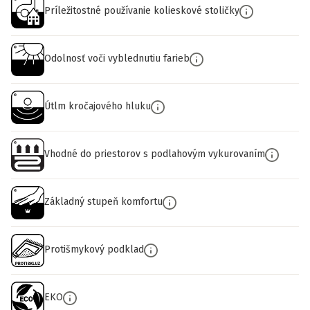
Príležitostné používanie kolieskové stoličky
Odolnosť voči vyblednutiu farieb
Útlm kročajového hluku
Vhodné do priestorov s podlahovým vykurovaním
Základný stupeň komfortu
Protišmykový podklad
EKO