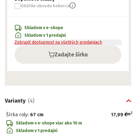
Obšitie obvodu koberca
Skladom v e-shope
Skladom v 1 predajni
Zobraziť dostupnosť na všetkých predajniach
Zadajte šírku
Varianty
(
4
)
2
/
m
Šírka roly
:
67 cm
17,99 €
Skladom v e-shope
viac ako 10 m
Skladom v 1 predajni