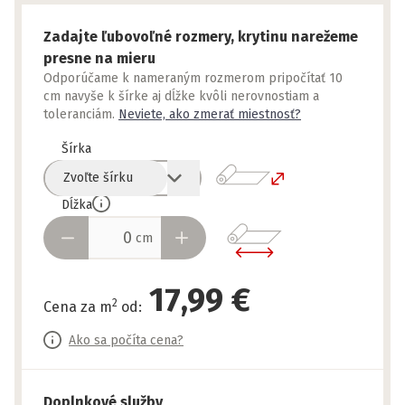
Zadajte ľubovoľné rozmery, krytinu narežeme
presne na mieru
Odporúčame k nameraným rozmerom pripočítať 10
cm navyše k šírke aj dĺžke kvôli nerovnostiam a
toleranciám.
Neviete, ako zmerať miestnosť?
Šírka
Zvoľte šírku
Dĺžka
cm
17,99 €
2
Cena za m
od
:
Ako sa počíta cena?
Doplnkové služby