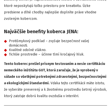
ktoré neposkytujú toľko priestoru pre kreativitu. Úzke
predsiene a dlhé chodby najlepšie doplníte práve vhodne
zvoleným kobercom.
Najväčšie benefity koberca JENA:
Protišmykový podklad – zvyšuje bezpečnosť vašej
domácnosti.
Kvalitné odolné vlákno.
Tichšie prostredie – účinne tlmí kročajový hluk.
Tento koberec prešiel prísnym testovaním a nesie certifikáciu
nemeckého inštitútu GUT, ktorá zaručuje, že je vyrobený v
súlade so všetkými potrebnými zdravotnými, bezpečnostnými
a ekologickými štandardmi.
Vďaka tejto certifikácii máte istotu,
že vyberáte preverený a k životnému prostrediu šetrný výrobok,
ktorý zaisťuje dobrú kvalitu ovzdušia v interiéri.