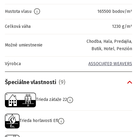
Hustota vlasu
165500 bodov/m²
Celková váha
1230 g/m²
Chodba, Hala, Predajňa,
Možné umiestnenie
Butik, Hotel, Penzión
Výrobca
ASSOCIATED WEAVERS
Špeciálne vlastnosti
(
9
)
Trieda záťaže 22
Trieda horľavosti Efl