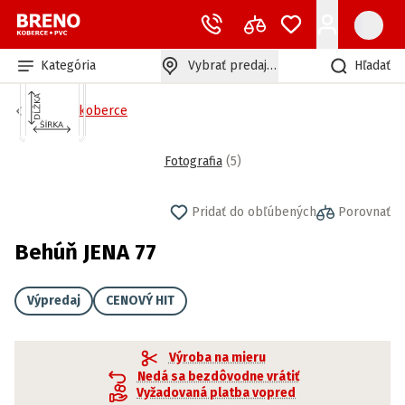
Kategória
Vybrať predajňu
Hľadať
Behúne koberce
Fotografia
(
5
)
Pridať do obľúbených
Porovnať
Behúň JENA 77
Výpredaj
CENOVÝ HIT
Výroba na mieru
Nedá sa bezdôvodne vrátiť
Vyžadovaná platba vopred