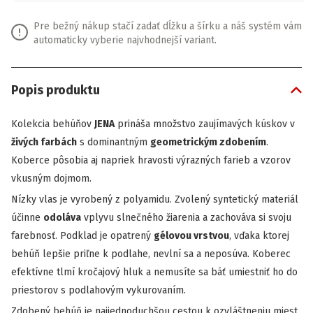
Pre bežný nákup stačí zadať dĺžku a šírku a náš systém vám
automaticky vyberie najvhodnejší variant.
Popis produktu
Kolekcia behúňov
JENA
prináša množstvo zaujímavých kúskov v
živých farbách
s dominantným
geometrickým zdobením
.
Koberce pôsobia aj napriek hravosti výrazných farieb a vzorov
vkusným dojmom.
Nízky vlas je vyrobený z polyamidu. Zvolený syntetický materiál
účinne
odoláva
vplyvu slnečného žiarenia a zachováva si svoju
farebnosť. Podklad je opatrený
gélovou vrstvou
, vďaka ktorej
behúň lepšie priľne k podlahe, nevlní sa a neposúva. Koberec
efektívne tlmí kročajový hluk a nemusíte sa báť umiestniť ho do
priestorov s podlahovým vykurovaním.
Zdobený behúň je najjednoduchšou cestou k ozvláštneniu miest,