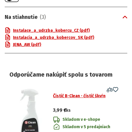
Na stiahnutie
(
3
)
Instalace_a_udrzba_kobercu_CZ (pdf)
Instalacia_a_udrzba_kobercov_SK (pdf)
JENA_AW (pdf)
Odporúčame nakúpiť spolu s tovarom
Čistič B-Clean - čistič škvŕn
3,99 €
/ks
Skladom v e-shope
Skladom v 5 predajniach