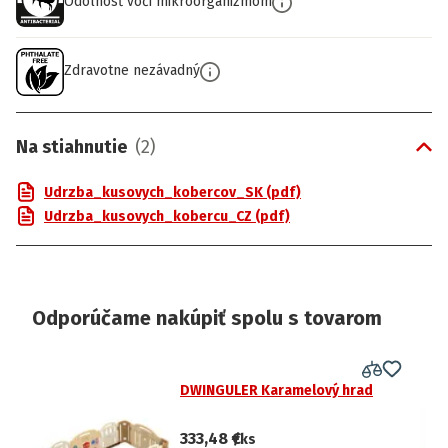
Odolnosť voči mikroorganizmom
Zdravotne nezávadný
Na stiahnutie
(
2
)
Udrzba_kusovych_kobercov_SK (pdf)
Udrzba_kusovych_kobercu_CZ (pdf)
Odporúčame nakúpiť spolu s tovarom
DWINGULER Karamelový hrad
333,48 €
/ks