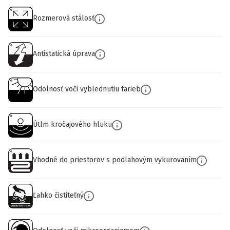
Rozmerová stálosť
Antistatická úprava
Odolnosť voči vyblednutiu farieb
Útlm kročajového hluku
Vhodné do priestorov s podlahovým vykurovaním
Ľahko čistiteľný