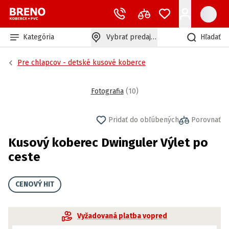
Kategória
Vybrať predajňu
Hľadať
Pre chlapcov - detské kusové koberce
Fotografia
(
10
)
Pridať do obľúbených
Porovnať
Kusový koberec Dwinguler Výlet po
ceste
CENOVÝ HIT
Vyžadovaná platba vopred