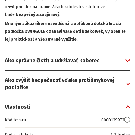
oživiť priestor na hranie Vašich ratolestí s istotou, že
bude
bezpečný a zaujímavý
.
Mnohým zákazníkom osvedčená a obľúbená detská hracia
podložka DWINGULER zabaví Vaše deti kdekoľvek, Vy oceníte
jej praktickosť a všestranné využitie.
Ako správne čistiť a udržiavať koberec
Ako zvýšiť bezpečnosť vďaka protišmykovej
podložke
Vlastnosti
Kód tovaru
0000129972
Dodacia lehota
1-3 týždne