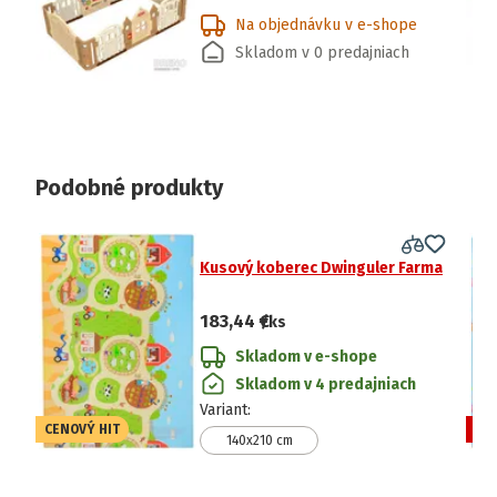
Na objednávku v e-shope
Skladom v 0 predajniach
Podobné produkty
Kusový koberec Dwinguler Farma
183,44 €
/ks
Skladom v e-shope
Skladom v 4 predajniach
Variant
:
CENOVÝ HIT
VÝ
140x210 cm