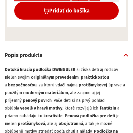
Pridať do košíka
Popis produktu
Detská hracia podložka DWINGULER
si získa deti aj rodičov
nielen svojim
originálnym prevedením
,
praktickosťou
a
bezpečnosťou
, za ktorú vďačí najmä
protišmykovej
úprave a
použitým
moderným materiálom
, ale zaujme aj jej
príjemný
penový povrch
. Vaše deti si na prvý pohľad
obľúbia
veselé a hravé motívy
, ktoré rozvíjajú ich
fantáziu
a
priamo nabádajú ku
kreativite
.
Penová podložka pre deti
je
nielen
protišmyková
, ale aj
obojstranná
, a tak je možné
obľúbené motívy striedať podľa chuti a nálady.
Podložka na