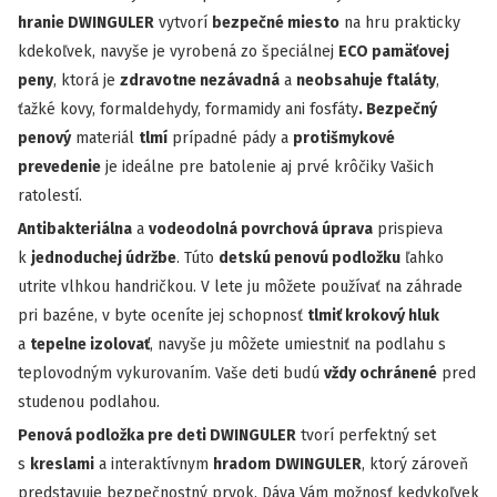
hranie DWINGULER
vytvorí
bezpečné miesto
na hru prakticky
kdekoľvek, navyše je vyrobená zo špeciálnej
ECO pamäťovej
peny
, ktorá je
zdravotne nezávadná
a
neobsahuje ftaláty
,
ťažké kovy, formaldehydy, formamidy ani fosfáty
. Bezpečný
penový
materiál
tlmí
prípadné pády a
protišmykové
prevedenie
je ideálne pre batolenie aj prvé krôčiky Vašich
ratolestí.
Antibakteriálna
a
vodeodolná povrchová úprava
prispieva
k
jednoduchej údržbe
. Túto
detskú penovú podložku
ľahko
utrite vlhkou handričkou. V lete ju môžete používať na záhrade
pri bazéne, v byte oceníte jej schopnosť
tlmiť krokový hluk
a
tepelne izolovať
, navyše ju môžete umiestniť na podlahu s
teplovodným vykurovaním. Vaše deti budú
vždy ochránené
pred
studenou podlahou.
Penová podložka pre deti DWINGULER
tvorí perfektný set
s
kreslami
a interaktívnym
hradom
DWINGULER
, ktorý zároveň
predstavuje bezpečnostný prvok. Dáva Vám možnosť kedykoľvek