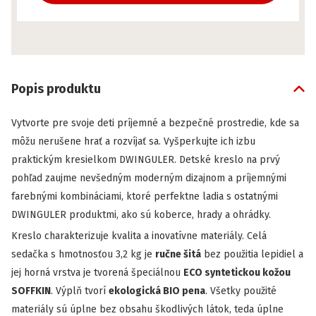
Popis produktu
Vytvorte pre svoje deti príjemné a bezpečné prostredie, kde sa
môžu nerušene hrať a rozvíjať sa. Vyšperkujte ich izbu
praktickým kresielkom DWINGULER. Detské kreslo na prvý
pohľad zaujme nevšedným moderným dizajnom a príjemnými
farebnými kombináciami, ktoré perfektne ladia s ostatnými
DWINGULER produktmi, ako sú koberce, hrady a ohrádky.
Kreslo charakterizuje kvalita a inovatívne materiály. Celá
sedačka s hmotnosťou 3,2 kg je
ručne šitá
bez použitia lepidiel a
jej horná vrstva je tvorená špeciálnou
ECO syntetickou kožou
SOFFKIN
. Výplň tvorí
ekologická BIO pena
. Všetky použité
materiály sú úplne bez obsahu škodlivých látok, teda úplne