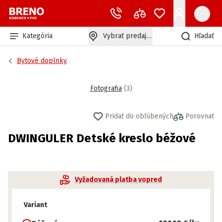
Kategória
Vybrať predajňu
Hľadať
Bytové doplnky
Fotografia
(
3
)
Pridať do obľúbených
Porovnať
DWINGULER Detské kreslo béžové
Vyžadovaná platba vopred
Variant