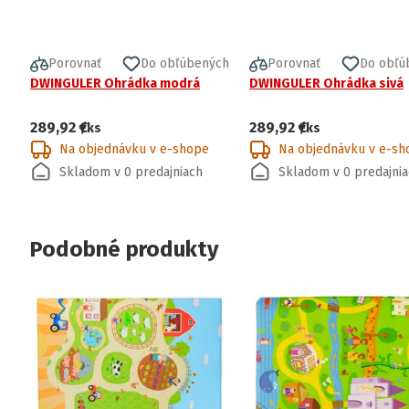
Porovnať
Do obľúbených
Porovnať
Do obľú
DWINGULER Ohrádka modrá
DWINGULER Ohrádka sivá
289,92 €
289,92 €
/ks
/ks
Na objednávku v e-shope
Na objednávku v e-sh
Skladom v 0 predajniach
Skladom v 0 predajni
Podobné produkty