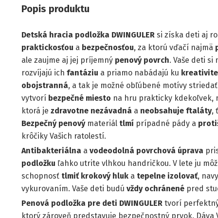
Popis produktu
Detská hracia podložka DWINGULER
si získa deti aj r
praktickosťou
a
bezpečnosťou
, za ktorú vďačí najmä
ale zaujme aj jej príjemný
penový povrch
. Vaše deti s
rozvíjajú ich
fantáziu
a priamo nabádajú ku
kreativite
obojstranná
, a tak je možné obľúbené motívy striedať
vytvorí
bezpečné miesto
na hru prakticky kdekoľvek, 
ktorá je
zdravotne nezávadná
a
neobsahuje ftaláty
,
Bezpečný penový
materiál
tlmí
prípadné pády a
prot
krôčiky Vašich ratolestí.
Antibakteriálna
a
vodeodolná povrchová úprava
pri
podložku
ľahko utrite vlhkou handričkou. V lete ju môž
schopnosť
tlmiť krokový hluk
a
tepelne izolovať
, nav
vykurovaním. Vaše deti budú
vždy ochránené
pred stu
Penová podložka pre deti DWINGULER
tvorí perfektn
ktorý zároveň predstavuje bezpečnostný prvok. Dáva V