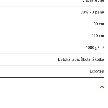
Viacfarebné
100% PU pěna
100 cm
140 cm
4000 g/m²
Detská izba, Škola, Škôlka
EcoStep