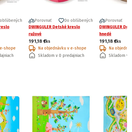
 obľúbených
Porovnať
Do obľúbených
Porovnať
reslo
DWINGULER Detské kreslo
DWINGULER Dets
ružové
hnedé
191,18 €
191,18 €
/ks
/ks
 e-shope
Na objednávku v e-shope
Na objednáv
ajniach
Skladom v 0 predajniach
Skladom v 0