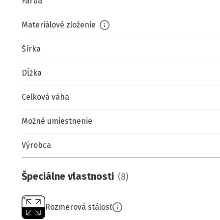
Farba
Materiálové zloženie
Šírka
Dĺžka
Celková váha
Možné umiestnenie
Výrobca
Špeciálne vlastnosti
(
8
)
Rozmerová stálosť