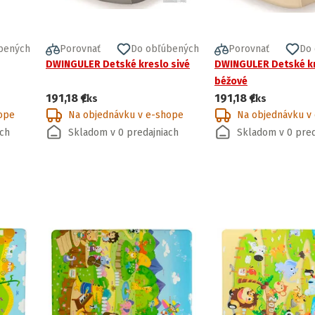
bených
Porovnať
Do obľúbených
Porovnať
Do
DWINGULER Detské kreslo sivé
DWINGULER Detské k
béžové
191,18 €
191,18 €
/ks
/ks
ope
Na objednávku v e-shope
Na objednávku v
ach
Skladom v 0 predajniach
Skladom v 0 pred