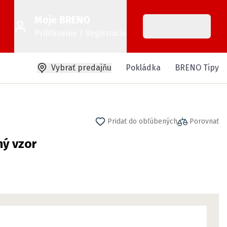
Moje BRENO
Prihlásenie / Registrácia
Vybrať predajňu
Pokládka
BRENO Tipy
Pridať do obľúbených
Porovnať
ý vzor