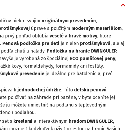
odičov nielen svojim
originálnym prevedením
,
protišmykovej
úprave a použitým
moderným materiálom
,
i na prvý pohľad obľúbia
veselé a hravé motívy
, ktoré
.
Penová podložka pre deti
je nielen
protišmyková
, ale aj
 podľa chuti a nálady.
Podložka na hranie DWINGULER
navyše je vyrobená zo špeciálnej
ECO pamäťovej peny
,
 ťažké kovy, formaldehydy, formamidy ani fosfáty
.
išmykové prevedenie
je ideálne pre batolenie aj prvé
spieva k
jednoduchej údržbe
. Túto
detskú penovú
ete používať na záhrade pri bazéne, v byte oceníte jej
yše ju môžete umiestniť na podlahu s teplovodným
denou podlahou.
ý set s
kreslami
a interaktívnym
hradom
DWINGULER
,
ám možnosť kedykoľvek oživiť priestor na hranie Vašich