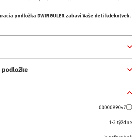
acia podložka DWINGULER zabaví Vaše deti kdekoľvek,
j podložke
0000099047
1-3 týždne