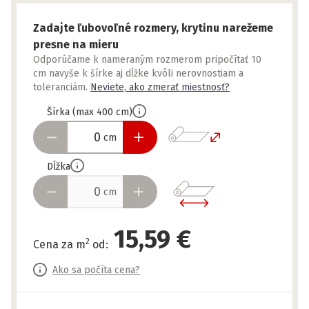
Zadajte ľubovoľné rozmery, krytinu narežeme
presne na mieru
Odporúčame k nameraným rozmerom pripočítať 10
cm navyše k šírke aj dĺžke kvôli nerovnostiam a
toleranciám.
Neviete, ako zmerať miestnosť?
Šírka
(
max
400
cm
)
cm
Dĺžka
cm
15,59 €
2
Cena za m
od
:
Ako sa počíta cena?