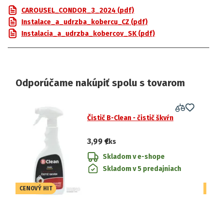
CAROUSEL_CONDOR_3_2024 (pdf)
Instalace_a_udrzba_kobercu_CZ (pdf)
Instalacia_a_udrzba_kobercov_SK (pdf)
Odporúčame nakúpiť spolu s tovarom
Čistič B-Clean - čistič škvŕn
3,99 €
/ks
Skladom v e-shope
Skladom v 5 predajniach
CENOVÝ HIT
CE