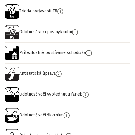
Trieda horľavosti Efl
Odolnosť voči pošmyknutiu
Príležitostné používanie schodiska
Antistatická úprava
Odolnosť voči vyblednutiu farieb
Odolnosť voči škvrnám