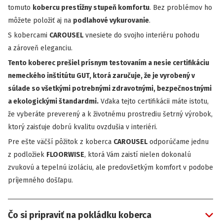
tomuto
kobercu prestížny stupeň komfortu
. Bez problémov ho
môžete položiť aj na
podlahové vykurovanie
.
S kobercami
CAROUSEL
vnesiete do svojho interiéru pohodu
a zároveň eleganciu.
Tento koberec prešiel prísnym testovaním a nesie certifikáciu
nemeckého inštitútu GUT, ktorá zaručuje, že je vyrobený v
súlade so všetkými potrebnými zdravotnými, bezpečnostnými
a ekologickými štandardmi.
Vďaka tejto certifikácii máte istotu,
že vyberáte preverený a k životnému prostrediu šetrný výrobok,
ktorý zaisťuje dobrú kvalitu ovzdušia v interiéri.
Pre ešte väčší pôžitok z koberca
CAROUSEL
odporúčame jednu
z podložiek
FLOORWISE
, ktorá Vám zaistí nielen dokonalú
zvukovú a tepelnú izoláciu, ale predovšetkým komfort v podobe
príjemného došľapu.
Čo si pripraviť na pokládku koberca