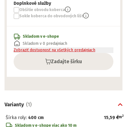
Doplnkové služby
Obšitie obvodu koberca
Sokle koberca do obvodových líšt
Skladom v e-shope
Skladom v 0 predajniach
Zobraziť dostupnosť na všetkých predajniach
Zadajte šírku
Varianty
(
1
)
2
/
m
Šírka roly
:
400 cm
15,59 €
Skladom v e-shope
viac ako 10 m