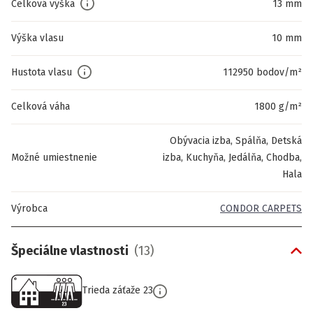
Celková výška
13 mm
Výška vlasu
10 mm
Hustota vlasu
112950 bodov/m²
Celková váha
1800 g/m²
Obývacia izba, Spálňa, Detská
Možné umiestnenie
izba, Kuchyňa, Jedálňa, Chodba,
Hala
Výrobca
CONDOR CARPETS
Špeciálne vlastnosti
(
13
)
Trieda záťaže 23