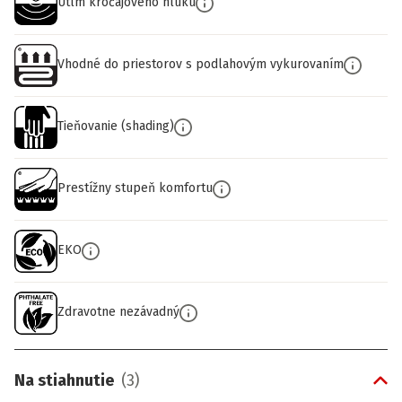
Útlm kročajového hluku
Vhodné do priestorov s podlahovým vykurovaním
Tieňovanie (shading)
Prestížny stupeň komfortu
EKO
Zdravotne nezávadný
Na stiahnutie
(
3
)