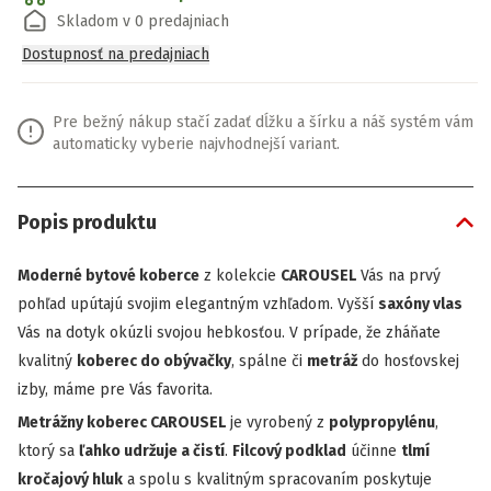
Skladom v 0 predajniach
Dostupnosť na predajniach
Pre bežný nákup stačí zadať dĺžku a šírku a náš systém vám
automaticky vyberie najvhodnejší variant.
Popis produktu
Moderné bytové koberce
z kolekcie
CAROUSEL
Vás na prvý
pohľad upútajú svojim elegantným vzhľadom. Vyšší
saxóny vlas
Vás na dotyk okúzli svojou hebkosťou. V prípade, že zháňate
kvalitný
koberec do obývačky
, spálne či
metráž
do hosťovskej
izby, máme pre Vás favorita.
Metrážny koberec CAROUSEL
je vyrobený z
polypropylénu
,
ktorý sa
ľahko
udržuje
a
čistí
.
Filcový podklad
účinne
tlmí
kročajový hluk
a spolu s kvalitným spracovaním poskytuje