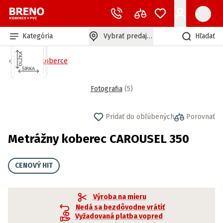
Kategória
Vybrať predajňu
Hľadať
Bytové koberce
Fotografia
(
5
)
Pridať do obľúbených
Porovnať
Metrážny koberec CAROUSEL 350
CENOVÝ HIT
Výroba na mieru
Nedá sa bezdôvodne vrátiť
Vyžadovaná platba vopred