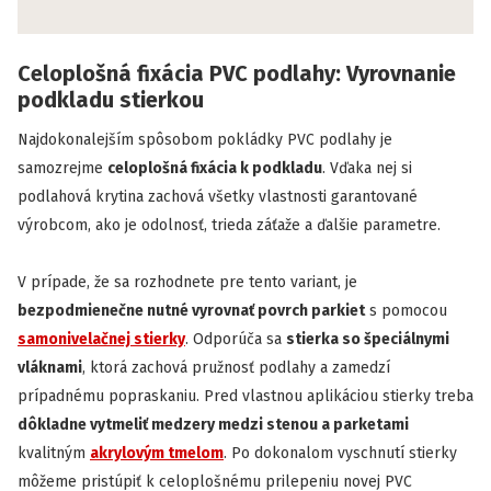
Celoplošná fixácia PVC podlahy: Vyrovnanie
podkladu stierkou
Najdokonalejším spôsobom pokládky PVC podlahy je
samozrejme
celoplošná fixácia k podkladu
. Vďaka nej si
podlahová krytina zachová všetky vlastnosti garantované
výrobcom, ako je odolnosť, trieda záťaže a ďalšie parametre.
V prípade, že sa rozhodnete pre tento variant, je
bezpodmienečne nutné vyrovnať povrch parkiet
s pomocou
samonivelačnej stierky
. Odporúča sa
stierka so špeciálnymi
vláknami
, ktorá zachová pružnosť podlahy a zamedzí
prípadnému popraskaniu. Pred vlastnou aplikáciou stierky treba
dôkladne vytmeliť medzery medzi stenou a parketami
kvalitným
akrylovým tmelom
. Po dokonalom vyschnutí stierky
môžeme pristúpiť k celoplošnému prilepeniu novej PVC