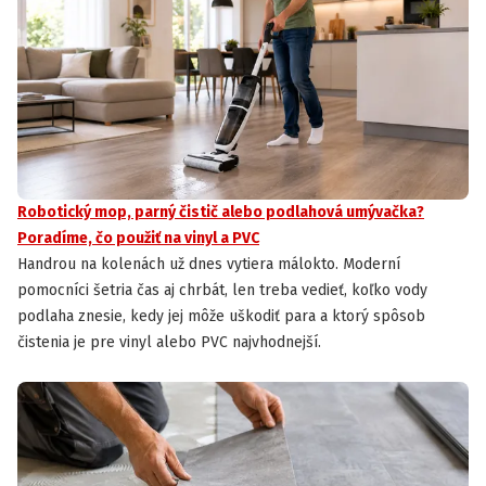
Robotický mop, parný čistič alebo podlahová umývačka?
Poradíme, čo použiť na vinyl a PVC
Handrou na kolenách už dnes vytiera málokto. Moderní
pomocníci šetria čas aj chrbát, len treba vedieť, koľko vody
podlaha znesie, kedy jej môže uškodiť para a ktorý spôsob
čistenia je pre vinyl alebo PVC najvhodnejší.