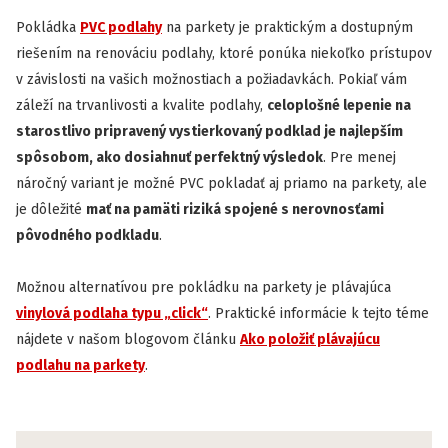
Pokládka
PVC podlahy
na parkety je praktickým a dostupným
riešením na renováciu podlahy, ktoré ponúka niekoľko prístupov
v závislosti na vašich možnostiach a požiadavkách. Pokiaľ vám
záleží na trvanlivosti a kvalite podlahy,
celoplošné lepenie na
starostlivo pripravený vystierkovaný podklad je najlepším
spôsobom, ako dosiahnuť perfektný výsledok
. Pre menej
náročný variant je možné PVC pokladať aj priamo na parkety, ale
je dôležité
mať na pamäti riziká spojené s nerovnosťami
pôvodného podkladu
.
Možnou alternatívou pre pokládku na parkety je plávajúca
vinylová podlaha typu „click“
. Praktické informácie k tejto téme
nájdete v našom blogovom článku
Ako položiť plávajúcu
podlahu na parkety
.