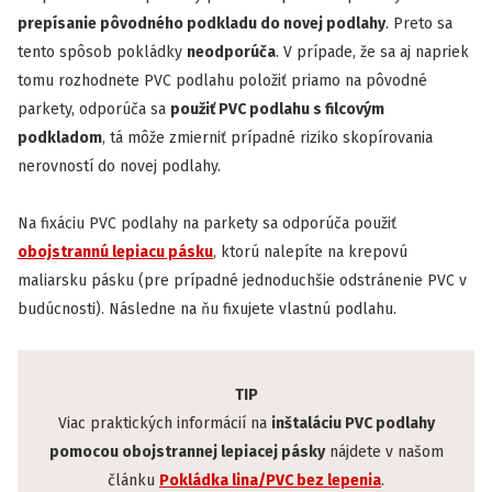
prepísanie pôvodného podkladu do novej podlahy
. Preto sa
tento spôsob pokládky
neodporúča
. V prípade, že sa aj napriek
tomu rozhodnete PVC podlahu položiť priamo na pôvodné
parkety, odporúča sa
použiť PVC podlahu s filcovým
podkladom
, tá môže zmierniť prípadné riziko skopírovania
nerovností do novej podlahy.
Na fixáciu PVC podlahy na parkety sa odporúča použiť
obojstrannú lepiacu pásku
, ktorú nalepíte na krepovú
maliarsku pásku (pre prípadné jednoduchšie odstránenie PVC v
budúcnosti). Následne na ňu fixujete vlastnú podlahu.
TIP
Viac praktických informácií na
inštaláciu PVC podlahy
pomocou obojstrannej lepiacej pásky
nájdete v našom
článku
Pokládka lina/PVC bez lepenia
.