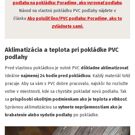
podlahu na pokládku: Poradíme, ako vyrovnať podlahu
.
Návod na vlastnú pokládku PVC podlahy nájdete v
článku
Ako položiť lino/PVC podlahu: Poradíme, ako to
zvládnete sami.
Aklimatizácia a teplota pri pokládke PVC
podlahy
Pred vlastnou pokládkou je nutné PVC
dôkladne aklimatizovať
.
Ideálne
najmenej 24 hodín pred pokládkou
. Každý materiál totiž
pracuje. Aby sa vám s PVC dobre pracovalo, najskôr ho rozložte
voľne v miestnosti, kde sa chystáte pokladať novú podlahu. Tak
sa
prispôsobí okolitým podmienkam ako je teplota a vlhkosť
.
Správnou aklimatizáciou sa
vyhnete nepríjemnostiam ako je
krabatenie alebo vydutie podlahy
po pokládke.