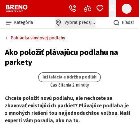
Kategória
Vybrať predajňu
Hľadať
Pokládka vinylovej podlahy
Ako položiť plávajúcu podlahu na
parkety
Inštalácia a údržba podláh
Čas čítania 2 minúty
Chcete položiť novú podlahu, ale nechcete sa
zbavovať existujúcich parkiet? Plávajúce podlaha je
z mnohých riešení tou najjednoduchšou voľbou. Naši
experti vám poradia, ako na to.