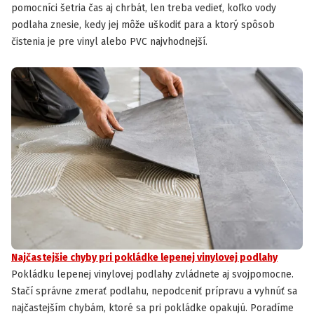
pomocníci šetria čas aj chrbát, len treba vedieť, koľko vody
podlaha znesie, kedy jej môže uškodiť para a ktorý spôsob
čistenia je pre vinyl alebo PVC najvhodnejší.
Najčastejšie chyby pri pokládke lepenej vinylovej podlahy
Pokládku lepenej vinylovej podlahy zvládnete aj svojpomocne.
Stačí správne zmerať podlahu, nepodceniť prípravu a vyhnúť sa
najčastejším chybám, ktoré sa pri pokládke opakujú. Poradíme