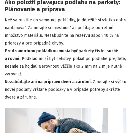
Ako položiť plávajúcu podlahu na parkety:
Plánovanie a príprava
Než sa pustíte do samotnej pokládky, je dôležité si všetko dobre
naplánovať. Zamerajte si miestnosť a spočítajte potrebné
množstvo materiálu. Nezabudnite na rezervu aspoň 10 % na
prierezy a pre prípadné chyby.
Pred samotnou pokládkou musia byť parkety čisté, suché
a rovné.
Podklad musí byť celistvý, pokiaľ po podlahe prejdete,
nesmie sa hojdať. Nerovnosti väčšie ako 2 mm na 2 m je nutné
vyrovnať.
Nezabúdajte ani na prípravu dverí a zárubní.
Zmerajte si výšku
novej podlahy vrátane podložky a v prípade potreby skráťte
dvere a zárubne.