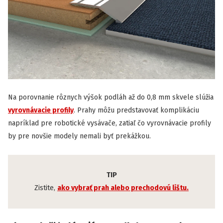
Na porovnanie rôznych výšok podláh až do 0,8 mm skvele slúžia
vyrovnávacie profily
. Prahy môžu predstavovať komplikáciu
napríklad pre robotické vysávače, zatiaľ čo vyrovnávacie profily
by pre novšie modely nemali byť prekážkou.
TIP
Zistite,
ako vybrať prah alebo prechodovú lištu.