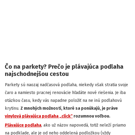
Čo na parkety? Prečo je plávajúca podlaha
najschodnejšou cestou
Parkety sú naozaj nadčasová podlaha, niekedy však stratia svoje
čaro a namiesto pracnej renovácie hľadáte nové riešenia. Je iba
otázkou času, kedy vás napadne položiť na ne inú podlahovú
krytinu.
Z mnohých možností, ktoré sa ponúkajú, je práve
vinylová plávajúca podlaha „click“
rozumnou voľbou.
Plávajúce podlaha
, ako už názov napovedá, totiž neleží priamo
na podklade, ale je od neho oddelená podložkou (vždy