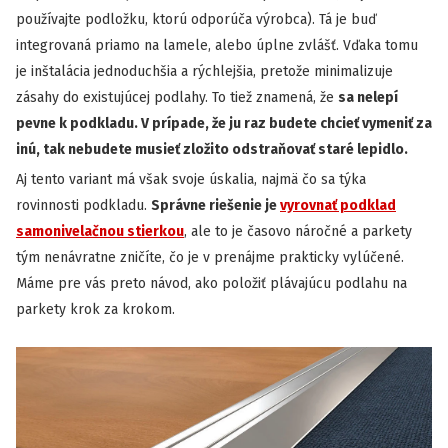
používajte podložku, ktorú odporúča výrobca). Tá je buď
integrovaná priamo na lamele, alebo úplne zvlášť. Vďaka tomu
je inštalácia jednoduchšia a rýchlejšia, pretože minimalizuje
zásahy do existujúcej podlahy. To tiež znamená, že
sa nelepí
pevne k podkladu. V prípade, že ju raz budete chcieť vymeniť za
inú, tak nebudete musieť zložito odstraňovať staré lepidlo.
Aj tento variant má však svoje úskalia, najmä čo sa týka
rovinnosti podkladu.
Správne riešenie je
vyrovnať podklad
samonivelačnou stierkou
, ale to je časovo náročné a parkety
tým nenávratne zničíte, čo je v prenájme prakticky vylúčené.
Máme pre vás preto návod, ako položiť plávajúcu podlahu na
parkety krok za krokom.