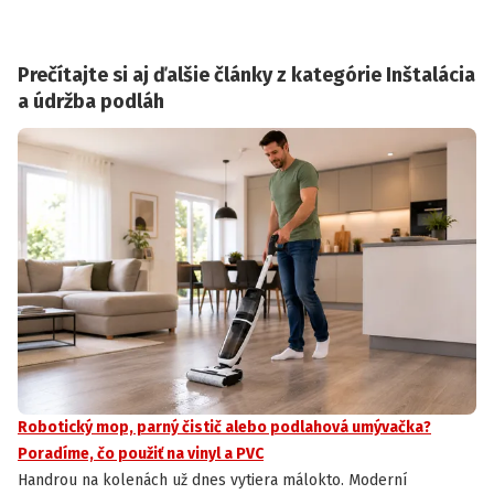
Prečítajte si aj ďalšie články z kategórie Inštalácia
a údržba podláh
Robotický mop, parný čistič alebo podlahová umývačka?
Poradíme, čo použiť na vinyl a PVC
Handrou na kolenách už dnes vytiera málokto. Moderní