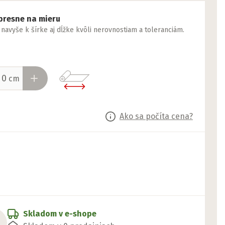
presne na mieru
yše k šírke aj dĺžke kvôli nerovnostiam a toleranciám.
cm
Ako sa počíta cena?
Skladom v e-shope