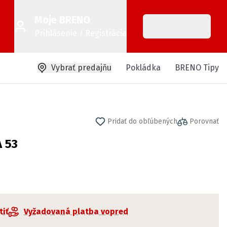
Moje BRENO
Prihlásenie / Registrácia
Vybrať predajňu
Pokládka
BRENO Tipy
Pridať do obľúbených
Porovnať
 53
tiť
Vyžadovaná platba vopred