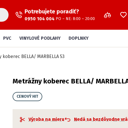
Potrebujete poradiť?
0950 104 004
PO – NE: 8:00 – 20:00
PVC
VINYLOVÉ PODLAHY
DOPLNKY
y koberec BELLA/ MARBELLA 53
Metrážny koberec BELLA/ MARBELLA
CENOVÝ HIT
Výroba na mieru
Nedá sa bezdôvodne vrá