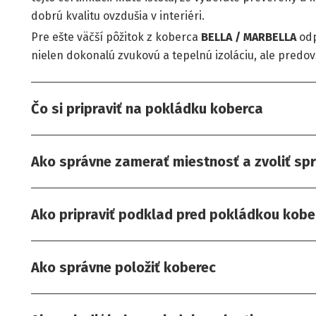
dobrú kvalitu ovzdušia v interiéri.
Pre ešte väčší pôžitok z koberca
BELLA / MARBELLA
odp
nielen dokonalú zvukovú a tepelnú izoláciu, ale pred
Čo si pripraviť na pokládku koberca
Ako správne zamerať miestnosť a zvoliť sp
Ako pripraviť podklad pred pokládkou kobe
Ako správne položiť koberec