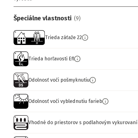
Špeciálne vlastnosti
(
9
)
Trieda záťaže 22
Trieda horľavosti Efl
Odolnosť voči pošmyknutiu
Odolnosť voči vyblednutiu farieb
Vhodné do priestorov s podlahovým vykurovan