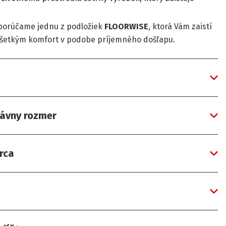
orúčame jednu z podložiek
FLOORWISE
, ktorá Vám zaistí
ovšetkým komfort v podobe príjemného došľapu.
rávny rozmer
rca