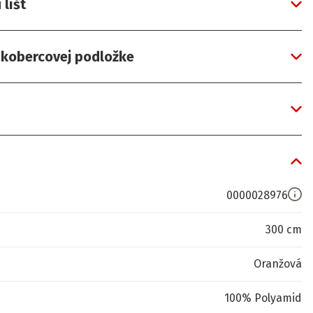
líšt
a kobercovej podložke
0000028976
300 cm
Oranžová
100% Polyamid