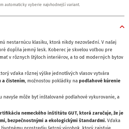
m automaticky vyberie najvhodnejší variant.
ú nestarnúcu klasiku, ktorá nikdy nezovšední. V našej
ré dopĺňa jemný lesk. Koberec je skvelou voľbou pre
ímať v rôznych štýloch interiérov, a to od moderných bytov
ktorý vďaka rôznej výške jednotlivých vlasov vytvára
 a čistením
, možnosťou pokládky na
podlahové kúrenie
rou navyše môže byť inštalované podlahové vykurovanie, a
tifikáciu nemeckého inštitútu GUT, ktorá zaručuje, že je
ými, bezpečnostnými a ekologickými štandardmi.
Vďaka
 k životnému prostrediu šetrný výrobok, ktorý zaisťuje