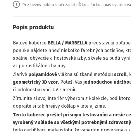
Pre bežný nákup stačí zadať dĺžku a šírku a náš systém vá
Popis produktu
Bytové koberce
BELLA / MARBELLA
predstavujú obľúben
ponuke nájdete hneď niekoľko farebných odtieňov, kto
spálne, obývacie a hosťovské izby, skvele sa budú vyn
až po rustikálne chalupy.
Žiarivé
polyamidové
vlákna sú tkané metódou
scroll
, 
geometrický 3D vzor
. Poteší Vás
jednoduchou údržbou
či odolnosťou voči UV žiareniu.
Zútulnite si svoj interiér výberom z kolekcie, pod kto
doprajte si tak hrejivý došľap v lete aj zime.
Tento koberec prešiel prísnym testovaním a nesie cer
vyrobený v súlade so všetkými potrebnými zdravotn
tejto certifikácii máte istotu, že vyberáte preverený a