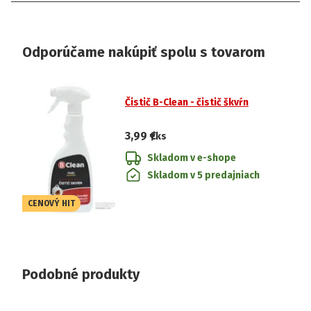
Odporúčame nakúpiť spolu s tovarom
Čistič B-Clean - čistič škvŕn
3,99 €
/ks
Skladom v e-shope
Skladom v 5 predajniach
CENOVÝ HIT
Podobné produkty