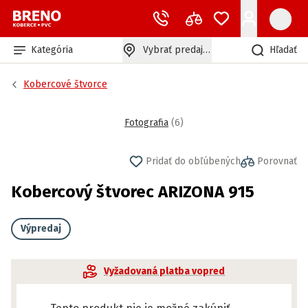
Kategória
Vybrať predajňu
Hľadať
Kobercové štvorce
Fotografia
(
6
)
Pridať do obľúbených
Porovnať
Kobercový štvorec ARIZONA 915
Výpredaj
Vyžadovaná platba vopred