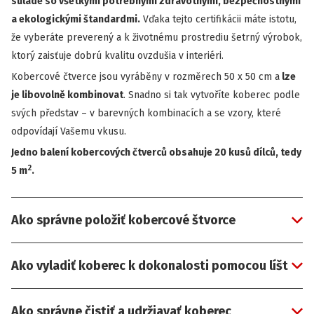
súlade so všetkými potrebnými zdravotnými, bezpečnostnými
a ekologickými štandardmi.
Vďaka tejto certifikácii máte istotu,
že vyberáte preverený a k životnému prostrediu šetrný výrobok,
ktorý zaisťuje dobrú kvalitu ovzdušia v interiéri.
Kobercové čtverce jsou vyráběny v rozměrech 50 x 50 cm a
lze
je libovolně kombinovat
. Snadno si tak vytvoříte koberec podle
svých představ – v barevných kombinacích a se vzory, které
odpovídají Vašemu vkusu.
Jedno balení kobercových čtverců obsahuje 20 kusů dílců, tedy
2
5 m
.
Ako správne položiť kobercové štvorce
Ako vyladiť koberec k dokonalosti pomocou líšt
Ako správne čistiť a udržiavať koberec