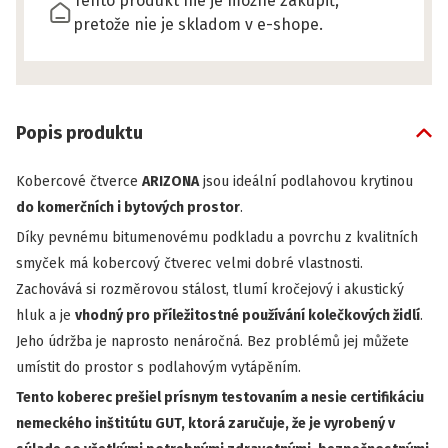
Tento produkt nie je možné zakúpiť,
pretože nie je skladom v e-shope.
Popis produktu
Kobercové čtverce
ARIZONA
jsou ideální podlahovou krytinou
do komerčních i bytových prostor
.
Díky pevnému bitumenovému podkladu a povrchu z kvalitních
smyček má kobercový čtverec velmi dobré vlastnosti.
Zachovává si rozměrovou stálost, tlumí kročejový i akustický
hluk a je
vhodný pro příležitostné používání kolečkových židlí
.
Jeho údržba je naprosto nenáročná. Bez problémů jej můžete
umístit do prostor s podlahovým vytápěním.
Tento koberec prešiel prísnym testovaním a nesie certifikáciu
nemeckého inštitútu GUT, ktorá zaručuje, že je vyrobený v