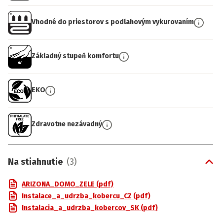
Vhodné do priestorov s podlahovým vykurovaním
Základný stupeň komfortu
EKO
Zdravotne nezávadný
Na stiahnutie
(
3
)
ARIZONA_DOMO_ZELE (pdf)
Instalace_a_udrzba_kobercu_CZ (pdf)
Instalacia_a_udrzba_kobercov_SK (pdf)