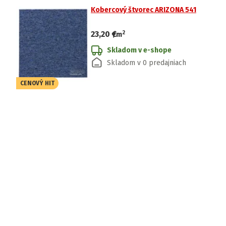
Kobercový štvorec ARIZONA 541
2
23,20 €
/
m
Skladom v e-shope
Skladom v 0 predajniach
CENOVÝ HIT