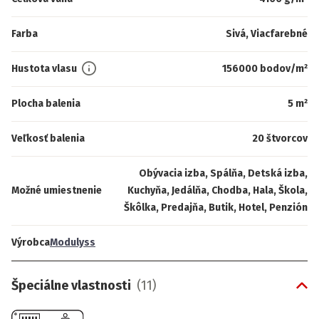
Farba
Sivá, Viacfarebné
Hustota vlasu
156000 bodov/m²
Plocha balenia
5 m²
Veľkosť balenia
20 štvorcov
Obývacia izba, Spálňa, Detská izba,
Možné umiestnenie
Kuchyňa, Jedálňa, Chodba, Hala, Škola,
Škôlka, Predajňa, Butik, Hotel, Penzión
Výrobca
Modulyss
Špeciálne vlastnosti
(
11
)