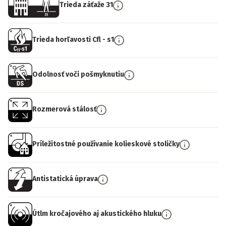
Trieda záťaže 31
Trieda horľavosti Cfl - s1
Odolnosť voči pošmyknutiu
Rozmerová stálosť
Príležitostné používanie kolieskové stoličky
Antistatická úprava
Útlm kročajového aj akustického hluku