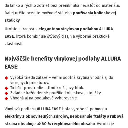
dá ľahko a rýchlo zotrieť bez preniknutia nečistôt do materiálu.
Ďalej určite oceníte možnosť stáleho
používania kolieskovej
stoličky
.
Urobte si radosť s
elegantnou vinylovou podlahou ALLURA
EASE
, ktorá kombinuje štýlový dizajn a výborné praktické
vlastnosti.
Najväčšie benefity vinylovej podlahy ALLURA
EASE:
Vysoká trieda záťaže – veľmi odolná krytina vhodná aj do
verejných priestorov.
Tichšie prostredie – tlmí kročajový hluk.
Zvládne každodenné použitie kolieskovej stoličky.
Vhodná aj na podlahové vykurovanie.
Vinylová podlaha
ALLURA EASE
bola vyrobená pomocou
elektriny z obnoviteľných zdrojov, neobsahuje ftaláty a rubová
strana obsahuje až 60 % recyklovaného obsahu
. Výroba je