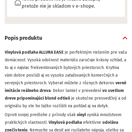
pretože nie je skladom v e-shope.
Popis produktu
Vinylová podlaha ALLURA EASE
je perfektným riešením pre vašu
domácnosť. Vysoká odolnosť materiálu zaručuje krásny vzhľad, a
to aj v najviac frekventovaných bytových priestoroch. Krytina
vám dobre poslúži aj vo vysoko zaťažovaných komerčných a
verejných priestoroch. Vyberať môžete z rôznych dekorov
verné
imitácie reálneho dreva
. Dekor lamiel v prevedení
vo svetlom
dreve pripomínajúci blond odtieň
je skutočne presvedčivý a od
originálu by ste ho ťažko rozlíšili na pohľad aj na dotyk.
Oproti svojej predlohe z prírody však
vinyl
vyniká množstvom
praktických vlastností.
Vinylová podlaha
efektívne
odoláva
znečisteniu
. Nemusíte sa desiť ani rozliateho nápoja, všetko sa