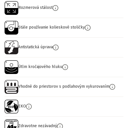
Rozmerová stálosť
Stále používanie kolieskové stoličky
Antistatická úprava
Útlm kročajového hluku
Vhodné do priestorov s podlahovým vykurovaním
EKO
Zdravotne nezávadný