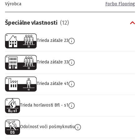
Výrobca
Forbo Flooring
Špeciálne vlastnosti
(
12
)
Trieda záťaže 23
Trieda záťaže 33
Trieda záťaže 41
Trieda horľavosti Bfl - s1
Odolnosť voči pošmyknutiu