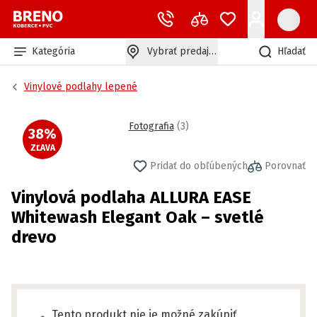
Kategória
Vybrať predajňu
Hľadať
Vinylové podlahy lepené
Fotografia
(
3
)
38
%
ZĽAVA
Pridať do obľúbených
Porovnať
Vinylová podlaha ALLURA EASE
Whitewash Elegant Oak – svetlé
drevo
Tento produkt nie je možné zakúpiť,