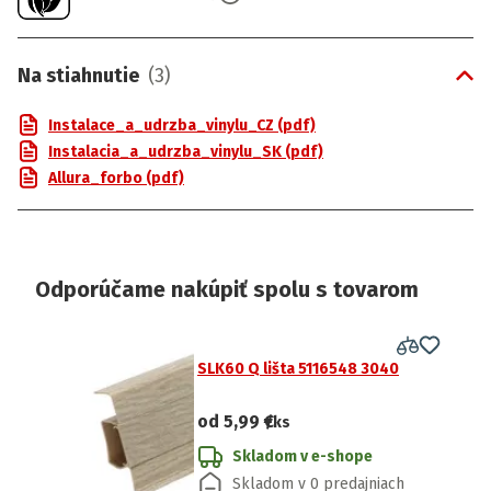
Na stiahnutie
(
3
)
Instalace_a_udrzba_vinylu_CZ (pdf)
Instalacia_a_udrzba_vinylu_SK (pdf)
Allura_forbo (pdf)
Odporúčame nakúpiť spolu s tovarom
SLK60 Q lišta 5116548 3040
od
5,99 €
/ks
Skladom v e-shope
Skladom v 0 predajniach