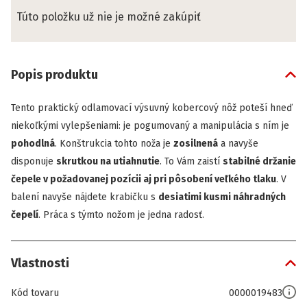
Túto položku už nie je možné zakúpiť
Popis produktu
Tento praktický odlamovací výsuvný kobercový nôž poteší hneď
niekoľkými vylepšeniami: je pogumovaný a manipulácia s ním je
pohodlná
. Konštrukcia tohto noža je
zosilnená
a navyše
disponuje
skrutkou na utiahnutie
. To Vám zaistí
stabilné držanie
čepele v požadovanej pozícii aj pri pôsobení veľkého tlaku
. V
balení navyše nájdete krabičku s
desiatimi kusmi náhradných
čepelí
. Práca s týmto nožom je jedna radosť.
Vlastnosti
Kód tovaru
0000019483