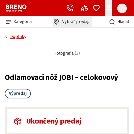
Kategória
Vybrať predajňu
Hľadať
Doplnky
Fotografia
(
3
)
Odlamovací nôž JOBI - celokovový
Výpredaj
Ukončený predaj