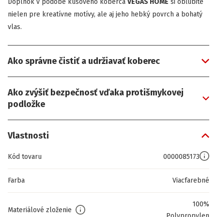
Doplnok v podobe kusového koberca
VEGAS HOME
si obľúbite
nielen pre kreatívne motívy, ale aj jeho hebký povrch a bohatý
vlas.
Ako správne čistiť a udržiavať koberec
Ako zvýšiť bezpečnosť vďaka protišmykovej
podložke
Vlastnosti
Kód tovaru
0000085173
Farba
Viacfarebné
100%
Materiálové zloženie
Polypropylen