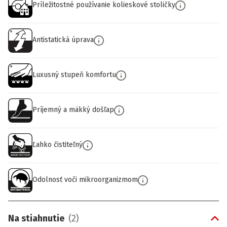
Príležitostné používanie kolieskové stoličky
Antistatická úprava
Luxusný stupeň komfortu
Príjemný a mäkký došľap
Ľahko čistiteľný
Odolnosť voči mikroorganizmom
Na stiahnutie
(
2
)