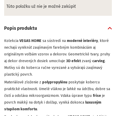
Túto položku už nie je možné zakúpiť
Popis produktu
Kolekcia
VEGAS HOME
sa sústredí na
moderné interiéry
, ktoré
nechajú vyniknúť zaujímavým farebným kombináciám aj
originálnym voľbám vzorov a dekorov. Geometrické tvary, pruhy
aj dekor drevených dosiek umocňuje
3D efekt
zvaný
carving
.
Motívy sú do koberca ručne vyrezané a vytvárajú zaujímavý
plastický povrch.
Materiálové zloženie z
polypropylénu
poskytuje kobercu
praktické vlastnosti. Umelé vlákno je ľahké na údržbu, dobre sa
čistí a odoláva mikroorganizmom. Vďaka úprave typu
frise
je
povrch mäkký na dotyk i došľap, vyniká dokonca
luxusným
stupňom komfortu
.