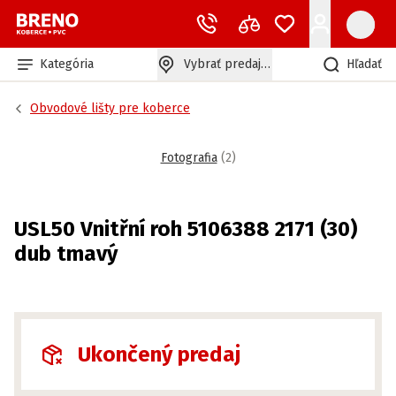
Kategória
Vybrať predajňu
Hľadať
Obvodové lišty pre koberce
Fotografia
(
2
)
USL50 Vnitřní roh 5106388 2171 (30)
dub tmavý
Ukončený predaj