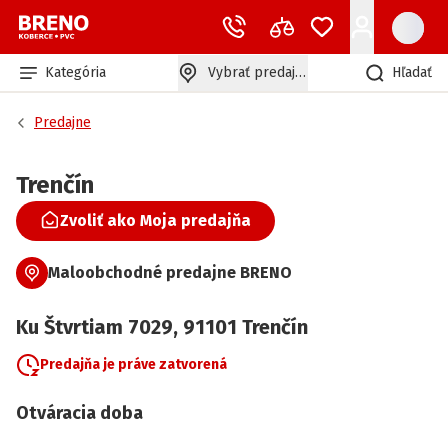
Kategória
Vybrať predajňu
Hľadať
Predajne
Trenčín
Zvoliť ako Moja predajňa
Maloobchodné predajne BRENO
Ku Štvrtiam
7029
,
91101
Trenčín
Predajňa je práve zatvorená
Otváracia doba