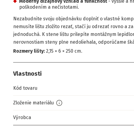
Moderný dizajnový vzhľad a funkčnosť
- vyššie a h
poškodením a nečistotami.
Nezabudnite svoju objednávku doplniť o vlastné kom
nemusíte lištu zložito rezať, stačí ju odrezať rovno a 
jednoduchá. K stene lištu prilepíte montážnym lepidlom
nerovnostiam steny plne nedoliehala, odporúčame šká
Rozmery lišty:
2,15 × 6 × 250 cm.
Vlastnosti
Kód tovaru
Zloženie materiálu
Výrobca