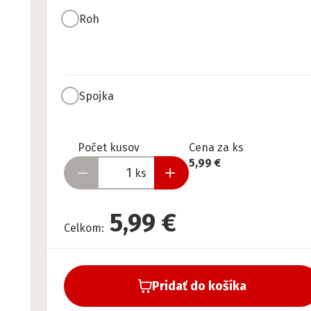
Roh
Spojka
Pripravené
Počet kusov
Cena za ks
5,99 €
ks
5,99 €
Celkom
:
Pridať do košíka