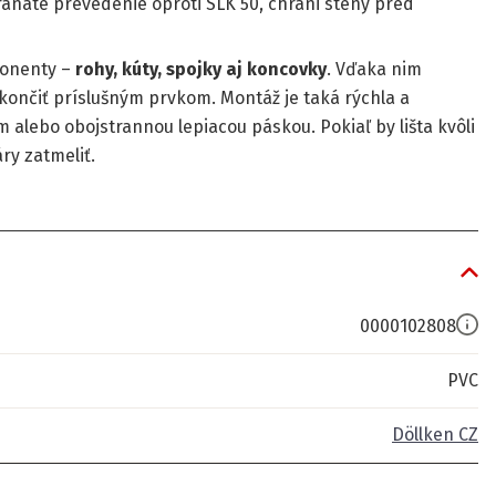
ranaté prevedenie oproti SLK 50, chráni steny pred
ponenty –
rohy, kúty, spojky aj koncovky
. Vďaka nim
zakončiť príslušným prvkom. Montáž je taká rýchla a
 alebo obojstrannou lepiacou páskou. Pokiaľ by lišta kvôli
ry zatmeliť.
0000102808
PVC
Döllken CZ