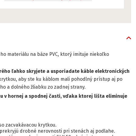
ho materiálu na báze PVC, ktorý imituje niekoľko
ého ľahko skryjete a usporiadate káble elektronických
krytkou, aby ste ku káblom mali pohodlný prístup aj po
ho a dolného žliabku zo zadnej strany.
 v hornej a spodnej časti, vďaka ktorej lišta eliminuje
 so zacvakávacou krytkou.
prekryjú drobné nerovnosti pri stenách aj podlahe.