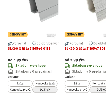
CENOVÝ HIT
CENOVÝ HIT
Porovnať
Do obľúbených
Porovnať
Do obľú
SLK60 Q lišta 5116546 0138
SLK60 Q lišta 5116547 303
od
5,99 €
od
5,99 €
/ks
/ks
Skladom v e-shope
Skladom v e-shope
Skladom v 0 predajniach
Skladom v 0 predajni
Variant
:
Variant
:
Lišta
Koncovka ľavá
Lišta
Koncovka 
Koncovka pravá
Ďalšie
Koncovka pravá
Ďalšie