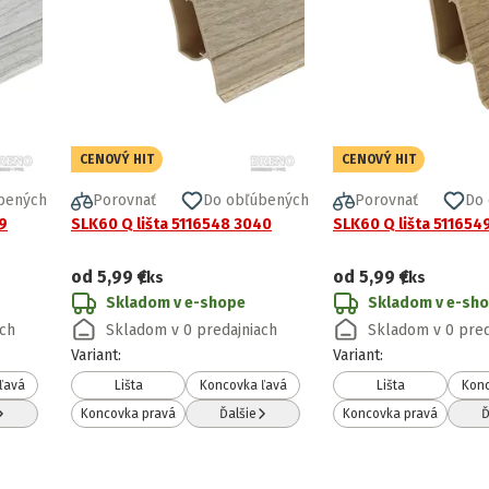
CENOVÝ HIT
CENOVÝ HIT
bených
Porovnať
Do obľúbených
Porovnať
Do
9
SLK60 Q lišta 5116548 3040
SLK60 Q lišta 511654
od
5,99 €
od
5,99 €
/ks
/ks
Skladom v e-shope
Skladom v e-sh
ach
Skladom v 0 predajniach
Skladom v 0 pred
Variant
:
Variant
:
ľavá
Lišta
Koncovka ľavá
Lišta
Konc
Koncovka pravá
Ďalšie
Koncovka pravá
Ď