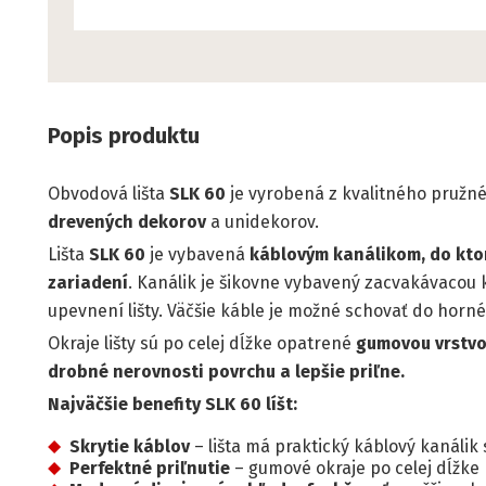
Popis produktu
Obvodová lišta
SLK 60
je vyrobená z kvalitného pružné
drevených dekorov
a unidekorov.
Lišta
SLK 60
je vybavená
káblovým kanálikom, do ktor
zariadení
. Kanálik je šikovne vybavený zacvakávacou 
upevnení lišty. Väčšie káble je možné schovať do horné
Okraje lišty sú po celej dĺžke opatrené
gumovou vrstvou
drobné nerovnosti
povrchu a lepšie priľne.
Najväčšie benefity SLK 60 líšt:
Skrytie káblov
– lišta má praktický káblový kanálik
Perfektné priľnutie
– gumové okraje po celej dĺžke 