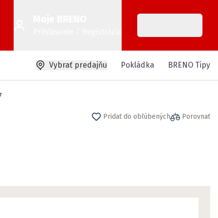
Moje BRENO
Prihlásenie / Registrácia
Vybrať predajňu
Pokládka
BRENO Tipy
7
Pridať do obľúbených
Porovnať