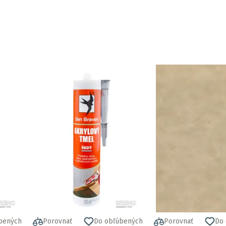
bených
Porovnať
Do obľúbených
Porovnať
Do