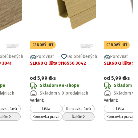
CENOVÝ HIT
CENOVÝ HIT
 obľúbených
Porovnať
Do obľúbených
Porovnať
9 3041
SLK60 Q lišta 5116550 3042
SLK60 Q lišta 51
od
5,99 €
od
5,99 €
/ks
/ks
ope
Skladom v e-shope
Skladom v 
ajniach
Skladom v 0 predajniach
Skladom v 0
Variant
:
Variant
:
ovka ľavá
Lišta
Koncovka ľavá
Lišta
alšie
Koncovka pravá
Ďalšie
Koncovka pravá