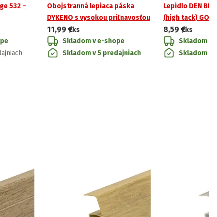
ge 532 –
Obojstranná lepiaca páska
Lepidlo DEN BR
DYKENO s vysokou priľnavosťou
(high tack) GOL
11,99 €
8,59 €
/ks
/ks
ope
Skladom v e-shope
Skladom v 
ajniach
Skladom v 5 predajniach
Skladom v 5