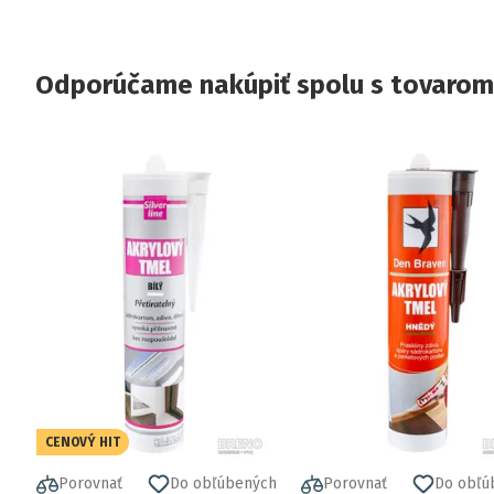
Odporúčame nakúpiť spolu s tovarom
CENOVÝ HIT
Porovnať
Do obľúbených
Porovnať
Do obľú