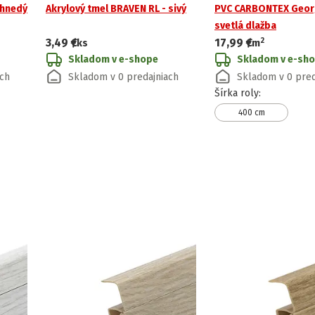
 hnedý
Akrylový tmel BRAVEN RL - sivý
PVC CARBONTEX Geor
svetlá dlažba
2
3,49 €
17,99 €
/ks
/
m
Skladom v e-shope
Skladom v e-sh
ach
Skladom v 0 predajniach
Skladom v 0 pred
Šírka roly
:
400 cm