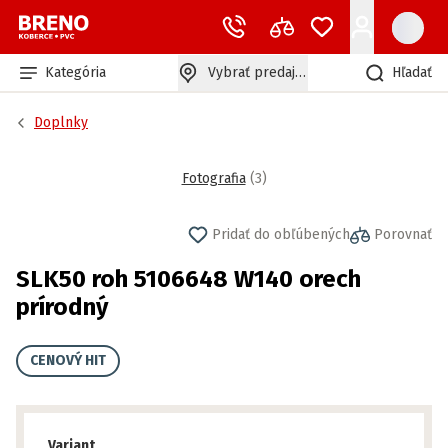
Kategória
Vybrať predajňu
Hľadať
Doplnky
Fotografia
(
3
)
Pridať do obľúbených
Porovnať
SLK50 roh 5106648 W140 orech
prírodný
CENOVÝ HIT
Variant