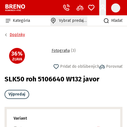
Kategória
Vybrať predajňu
Hľadať
Doplnky
Fotografia
(
3
)
36
%
ZĽAVA
Pridať do obľúbených
Porovnať
SLK50 roh 5106640 W132 javor
Výpredaj
Variant