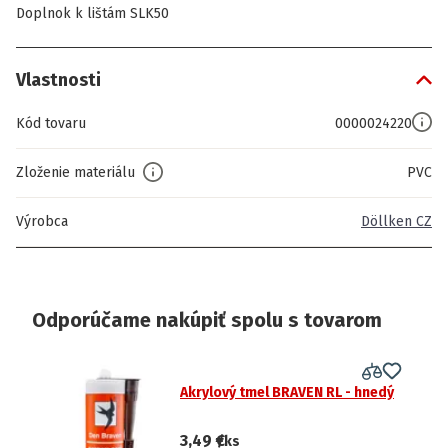
Doplnok k lištám SLK50
Vlastnosti
Kód tovaru
0000024220
Zloženie materiálu
PVC
Výrobca
Döllken CZ
Odporúčame nakúpiť spolu s tovarom
Akrylový tmel BRAVEN RL - hnedý
3,49 €
/ks