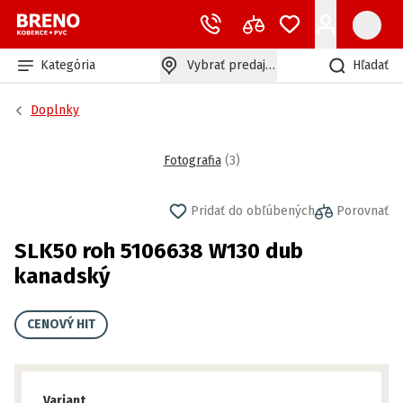
Kategória
Vybrať predajňu
Hľadať
Doplnky
Fotografia
(
3
)
Pridať do obľúbených
Porovnať
SLK50 roh 5106638 W130 dub
kanadský
CENOVÝ HIT
Variant