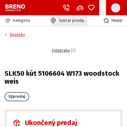
Kategória
Vybrať predajňu
Hľadať
Doplnky
Fotografia
(
3
)
SLK50 kút 5106604 W173 woodstock
weis
Výpredaj
Ukončený predaj