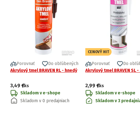
CENOVÝ HIT
Porovnať
Do obľúbených
Porovnať
Do obľú
Akrylový tmel BRAVEN RL - hnedý
Akrylový tmel BRAVEN SL - 
3,49 €
2,99 €
/ks
/ks
Skladom v e-shope
Skladom v e-shope
Skladom v 0 predajniach
Skladom v 3 predajni