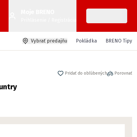
Moje BRENO
Prihlásenie / Registrácia
Vybrať predajňu
Pokládka
BRENO Tipy
Pridať do obľúbených
Porovnať
untry