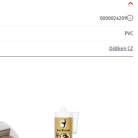
0000024209
PVC
Döllken CZ