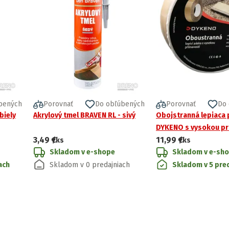
bených
Porovnať
Do obľúbených
Porovnať
Do
biely
Akrylový tmel BRAVEN RL - sivý
Obojstranná lepiaca
DYKENO s vysokou pr
3,49 €
11,99 €
/ks
/ks
Skladom v e-shope
Skladom v e-sh
ach
Skladom v 0 predajniach
Skladom v 5 pre