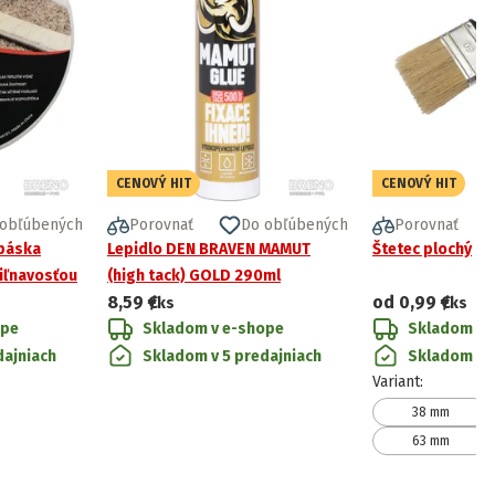
CENOVÝ HIT
CENOVÝ HIT
 obľúbených
Porovnať
Do obľúbených
Porovnať
 páska
Lepidlo DEN BRAVEN MAMUT
Štetec plochý
iľnavosťou
(high tack) GOLD 290ml
8,59 €
od
0,99 €
/ks
/ks
ope
Skladom v e-shope
Skladom v 
dajniach
Skladom v 5 predajniach
Skladom v 4
Variant
:
38 mm
63 mm