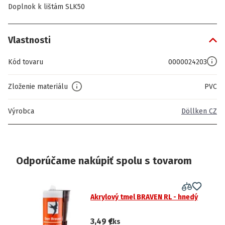
Doplnok k lištám SLK50
Vlastnosti
Kód tovaru
0000024203
Zloženie materiálu
PVC
Výrobca
Döllken CZ
Odporúčame nakúpiť spolu s tovarom
Akrylový tmel BRAVEN RL - hnedý
3,49 €
/ks