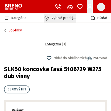
Kategória
Vybrať predajňu
Hľadať
Doplnky
Fotografia
(
3
)
Pridať do obľúbených
Porovnať
SLK50 koncovka ľavá 5106729 W275
dub vínny
CENOVÝ HIT
Variant