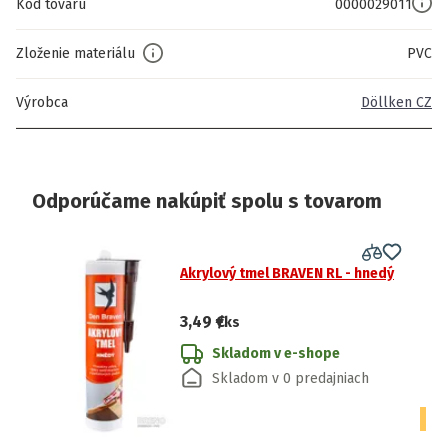
Kód tovaru
0000029011
Zloženie materiálu
PVC
Výrobca
Döllken CZ
Odporúčame nakúpiť spolu s tovarom
Akrylový tmel BRAVEN RL - hnedý
3,49 €
/ks
Skladom v e-shope
Skladom v 0 predajniach
CE