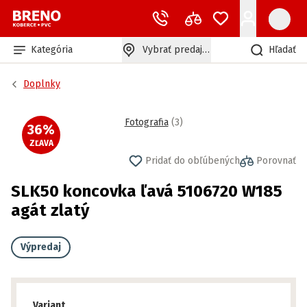
Kategória
Vybrať predajňu
Hľadať
Doplnky
Fotografia
(
3
)
36
%
ZĽAVA
Pridať do obľúbených
Porovnať
SLK50 koncovka ľavá 5106720 W185
agát zlatý
Výpredaj
Variant