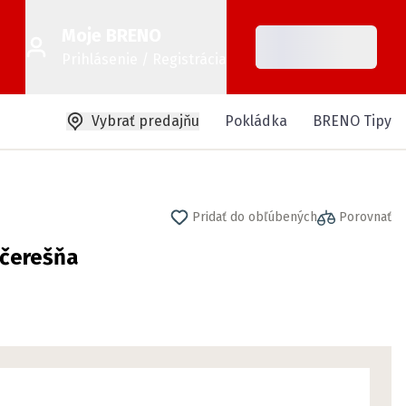
Moje BRENO
Prihlásenie / Registrácia
Vybrať predajňu
Pokládka
BRENO Tipy
Pridať do obľúbených
Porovnať
 čerešňa