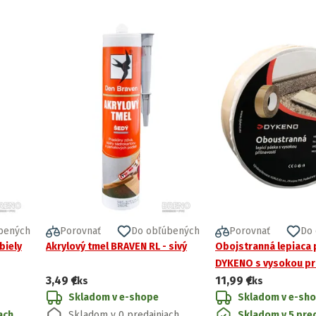
bených
Porovnať
Do obľúbených
Porovnať
Do
biely
Akrylový tmel BRAVEN RL - sivý
Obojstranná lepiaca
DYKENO s vysokou pr
3,49 €
11,99 €
/ks
/ks
Skladom v e-shope
Skladom v e-sh
ach
Skladom v 0 predajniach
Skladom v 5 pre