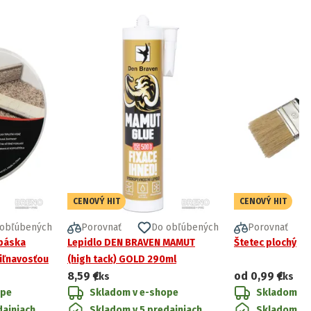
CENOVÝ HIT
CENOVÝ HIT
 obľúbených
Porovnať
Do obľúbených
Porovnať
 páska
Lepidlo DEN BRAVEN MAMUT
Štetec plochý
iľnavosťou
(high tack) GOLD 290ml
8,59 €
od
0,99 €
/ks
/ks
ope
Skladom v e-shope
Skladom v 
dajniach
Skladom v 5 predajniach
Skladom v 4