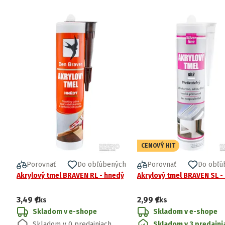
CENOVÝ HIT
Porovnať
Do obľúbených
Porovnať
Do obľú
Akrylový tmel BRAVEN RL - hnedý
Akrylový tmel BRAVEN SL - 
3,49 €
2,99 €
/ks
/ks
Skladom v e-shope
Skladom v e-shope
Skladom v 0 predajniach
Skladom v 3 predajni