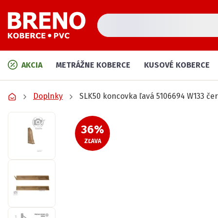
AKCIA
METRÁŽNE KOBERCE
KUSOVÉ KOBERCE
Doplnky
SLK50 koncovka ľavá 5106694 W133 če
36
%
ZĽAVA