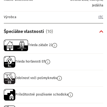
Jedálňa
Výrobca
ITC
Špeciálne vlastnosti
(
10
)
Trieda záťaže 22
Trieda horľavosti Efl
Odolnosť voči pošmyknutiu
Príležitostné používanie schodiska