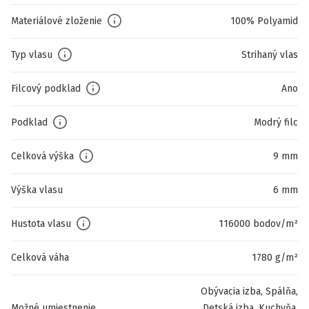
Materiálové zloženie
100% Polyamid
Typ vlasu
Strihaný vlas
Filcový podklad
Ano
Podklad
Modrý filc
Celková výška
9 mm
Výška vlasu
6 mm
Hustota vlasu
116000 bodov/m²
Celková váha
1780 g/m²
Obývacia izba, Spálňa,
Možné umiestnenie
Detská izba, Kuchyňa,