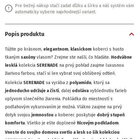
Pre bežný nákup stačí zadať dĺžku a šírku a náš systém vám
automaticky vyberie najvhodnejší variant.
Popis produktu
Túžite po krásnom,
elegantnom
,
klasickom
koberci s husto
tkaným
saxóny
vlasom? Zrejme ste našli, čo hľadáte.
Hodvábne
lesklá
kolekcia
SERENADE
na prvý pohľad zaujme luxusnou
žiarivou farbou, stačí si len vybrať svoj obľúbený odtieň.
Kolekcia
SERENADE
sa vyrába z
polyamidu
, ktorý sa
jednoducho udržuje a čistí
, ďalej
odoláva
vyblednutiu farieb
vplyvom slnečného žiarenia. Pokládka do miestností s
podlahovým vykurovaním je možná. Vlákno zaujme na prvý
dotyk svojou
jemnosťou
a koberec poskytuje
dobrý stupeň
komfortu
. Všetko je ešte doplnené
filcovým podkladom
.
Vneste do svojho domova svetlo a lesk so šik kolekciou