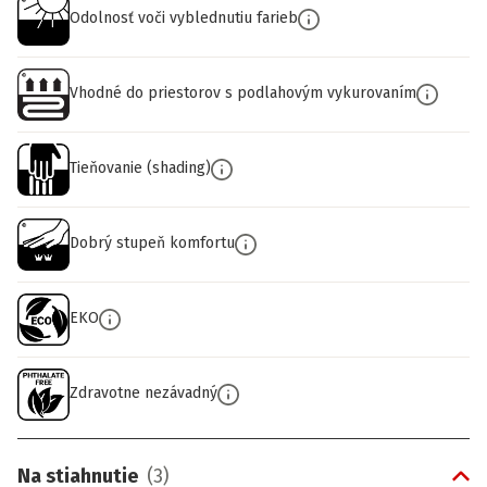
Odolnosť voči vyblednutiu farieb
Vhodné do priestorov s podlahovým vykurovaním
Tieňovanie (shading)
Dobrý stupeň komfortu
EKO
Zdravotne nezávadný
Na stiahnutie
(
3
)