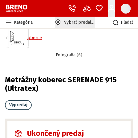
Kategória
Vybrať predajňu
Hľadať
Bytové koberce
Fotografia
(
6
)
Metrážny koberec SERENADE 915
(Ultratex)
Výpredaj
Ukončený predaj