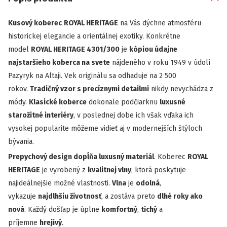
Kusový koberec
ROYAL HERITAGE
na Vás dýchne atmosféru
historickej elegancie a orientálnej exotiky. Konkrétne
model
ROYAL HERITAGE 4301/300
je
kópiou údajne
najstaršieho koberca na svete
nájdeného v roku 1949 v údolí
Pazyryk na Altaji. Vek originálu sa odhaduje na 2 500
rokov.
Tradičný vzor s precíznymi detailmi
nikdy nevychádza z
módy.
Klasické koberce
dokonale podčiarknu
luxusné
starožitné interiéry
, v poslednej dobe ich však vďaka ich
vysokej popularite môžeme vidieť aj v modernejších štýloch
bývania.
Prepychový design dopĺňa luxusný materiál
. Koberec
ROYAL
HERITAGE
je vyrobený z
kvalitnej vlny
, ktorá poskytuje
najideálnejšie možné vlastnosti.
Vlna
je
odolná
,
vykazuje
najdlhšiu životnosť
, a zostáva preto
dlhé roky ako
nová
. Každý došľap je úplne
komfortný
,
tichý
a
príjemne
hrejivý
.