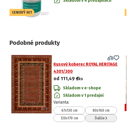
Skladom v 4 predajniach
CENOVÝ HIT
CE
Podobné produkty
Kusový koberec ROYAL HERITAGE
4301/300
od
111,49 €
/ks
Skladom v e-shope
Skladom v 1 predajni
Varianta
:
VÝ
67x130 cm
80x160 cm
120x170 cm
Ďalšie