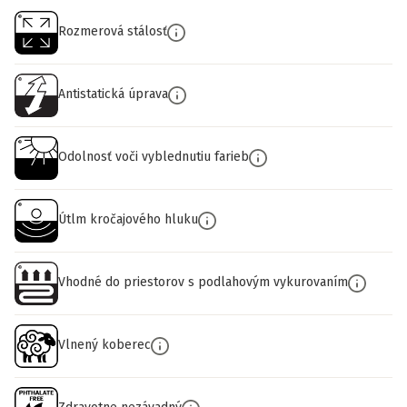
Rozmerová stálosť
Antistatická úprava
Odolnosť voči vyblednutiu farieb
Útlm kročajového hluku
Vhodné do priestorov s podlahovým vykurovaním
Vlnený koberec