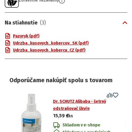
Zdravotne nezávadný
Na stiahnutie
(
3
)
Pazyryk (pdf)
Udrzba_kusovych_kobercov_SK (pdf)
Udrzba_kusovych_kobercu_CZ (pdf)
Odporúčame nakúpiť spolu s tovarom
Dr. SCHUTZ Alibaba - šetrný
odstraňovač škvŕn
15,59 €
/ks
Skladom v e-shope