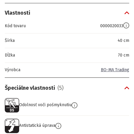
Vlastnosti
Kód tovaru
0000020033
Šírka
40 cm
Dĺžka
70 cm
Výrobca
BO-MA Trading
Špeciálne vlastnosti
(
5
)
Odolnosť voči pošmyknutiu
Antistatická úprava