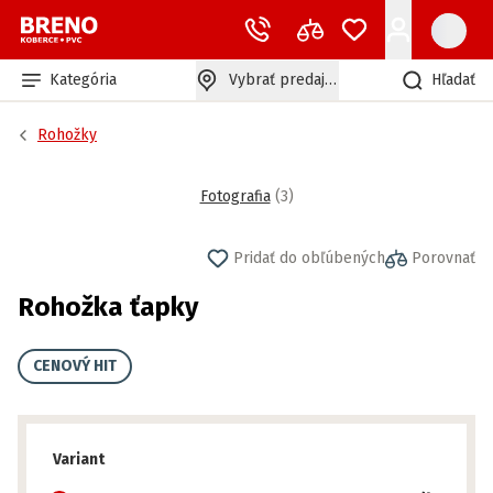
Kategória
Vybrať predajňu
Hľadať
Rohožky
Fotografia
(
3
)
Pridať do obľúbených
Porovnať
Rohožka ťapky
CENOVÝ HIT
Variant