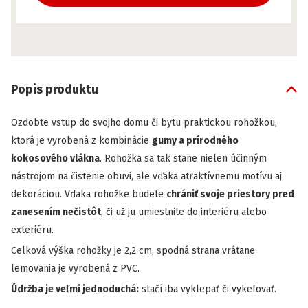
Popis produktu
Ozdobte vstup do svojho domu či bytu praktickou rohožkou,
ktorá je vyrobená z kombinácie
gumy a prírodného
kokosového vlákna
. Rohožka sa tak stane nielen účinným
nástrojom na čistenie obuvi, ale vďaka atraktívnemu motívu aj
dekoráciou. Vďaka rohožke budete
chrániť svoje priestory pred
zanesením nečistôt
, či už ju umiestnite do interiéru alebo
exteriéru.
Celková výška rohožky je 2,2 cm, spodná strana vrátane
lemovania je vyrobená z PVC.
Údržba je veľmi jednoduchá:
stačí iba vyklepať či vykefovať.