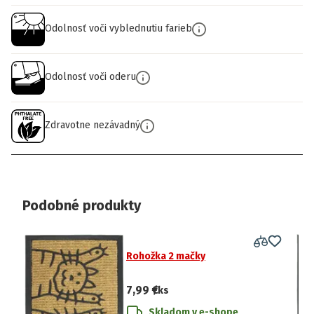
Odolnosť voči vyblednutiu farieb
Odolnosť voči oderu
Zdravotne nezávadný
Podobné produkty
Rohožka 2 mačky
7,99 €
/ks
Skladom v e-shope