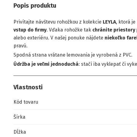
Popis produktu
Privítajte návštevu
rohožkou
z kolekcie
LEYLA
, ktorá j
vstup do firmy
. Vďaka
rohožke
tak
chránite priestory
alebo exteriéru. V našej ponuke nájdete
niekoľko far
pravú.
Spodná strana vrátane lemovania je vyrobená z PVC.
Údržba je veľmi jednoduchá
: stačí iba vyklepať či vyk
Vlastnosti
Kód tovaru
Šírka
Dĺžka