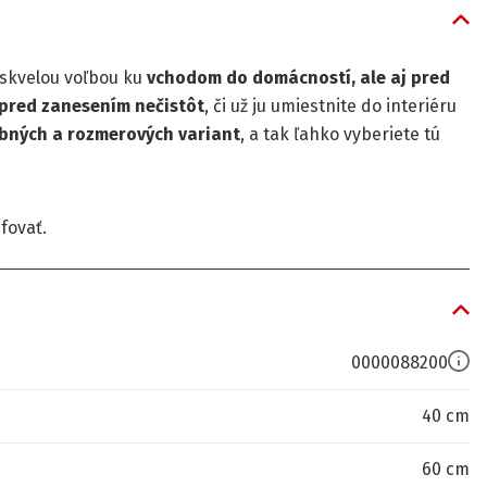
e skvelou voľbou ku
vchodom do domácností, ale aj pred
 pred zanesením nečistôt
, či už ju umiestnite do interiéru
ebných a rozmerových variant
, a tak ľahko vyberiete tú
efovať.
0000088200
40 cm
60 cm