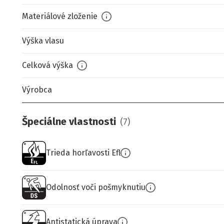
Materiálové zloženie
Výška vlasu
Celková výška
Výrobca
Špeciálne vlastnosti
(
7
)
Trieda horľavosti Efl
Odolnosť voči pošmyknutiu
Antistatická úprava