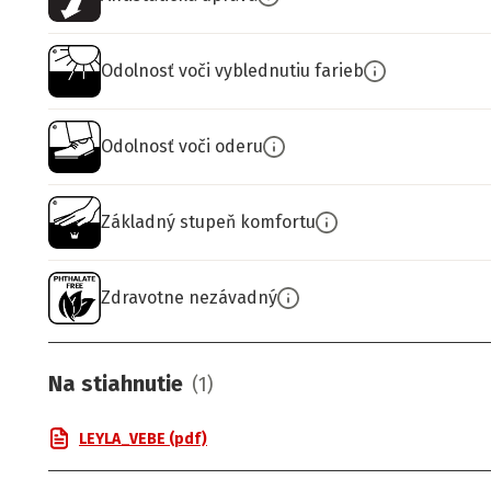
Odolnosť voči vyblednutiu farieb
Odolnosť voči oderu
Základný stupeň komfortu
Zdravotne nezávadný
Na stiahnutie
(
1
)
LEYLA_VEBE (pdf)