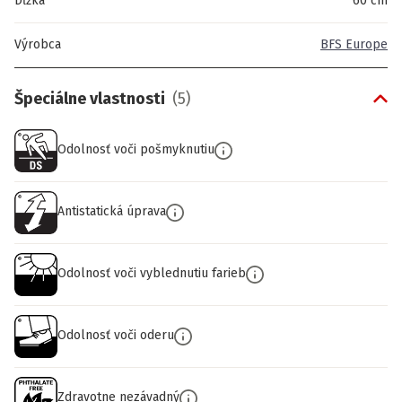
Dĺžka
60 cm
Výrobca
BFS Europe
Špeciálne vlastnosti
(
5
)
Odolnosť voči pošmyknutiu
Antistatická úprava
Odolnosť voči vyblednutiu farieb
Odolnosť voči oderu
Zdravotne nezávadný