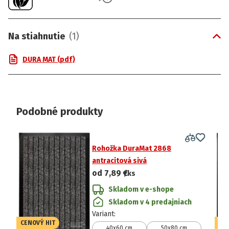
Na stiahnutie
(
1
)
DURA MAT (pdf)
Podobné produkty
Rohožka DuraMat 2868
antracitová sivá
od
7,89 €
/ks
Skladom v e-shope
Skladom v 4 predajniach
Variant
:
CENOVÝ HIT
CE
40x60 cm
50x80 cm