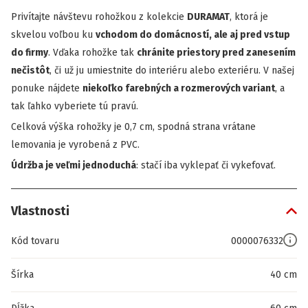
Privítajte návštevu rohožkou z kolekcie
DURAMAT
, ktorá je
skvelou voľbou ku
vchodom do domácností, ale aj pred vstup
do firmy
. Vďaka rohožke tak
chránite priestory pred zanesením
nečistôt
, či už ju umiestnite do interiéru alebo exteriéru. V našej
ponuke nájdete
niekoľko farebných a rozmerových variant
, a
tak ľahko vyberiete tú pravú.
Celková výška rohožky je 0,7 cm, spodná strana vrátane
lemovania je vyrobená z PVC.
Údržba je veľmi jednoduchá
: stačí iba vyklepať či vykefovať.
Vlastnosti
Kód tovaru
0000076332
Šírka
40 cm