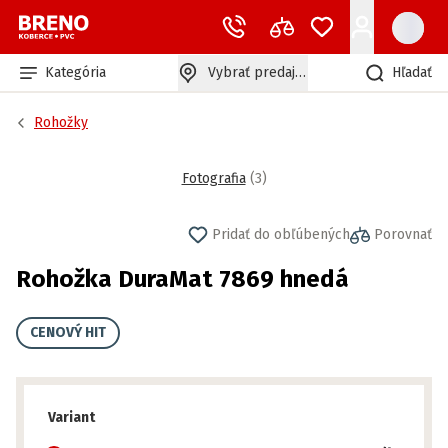
Kategória
Vybrať predajňu
Hľadať
Rohožky
Fotografia
(
3
)
Pridať do obľúbených
Porovnať
Rohožka DuraMat 7869 hnedá
CENOVÝ HIT
Variant