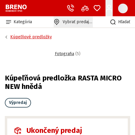
Kategória
Vybrať predajňu
Hľadať
Kúpeľňové predložky
Fotografia
(
5
)
Kúpeľňová predložka RASTA MICRO
NEW hnědá
Výpredaj
Ukončený predaj