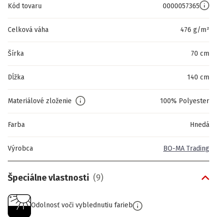
Kód tovaru
0000057365
Celková váha
476 g/m²
Šírka
70 cm
Dĺžka
140 cm
Materiálové zloženie
100% Polyester
Farba
Hnedá
Výrobca
BO-MA Trading
Špeciálne vlastnosti
(
9
)
Odolnosť voči vyblednutiu farieb