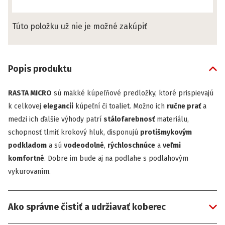
Túto položku už nie je možné zakúpiť
Popis produktu
RASTA MICRO
sú mäkké kúpeľňové predložky, ktoré prispievajú
k celkovej
elegancii
kúpeľní či toaliet. Možno ich
ručne prať
a
medzi ich ďalšie výhody patrí
stálofarebnosť
materiálu,
schopnosť tlmiť krokový hluk, disponujú
protišmykovým
podkladom
a sú
vodeodolné
,
rýchloschnúce
a
veľmi
komfortné
. Dobre im bude aj na podlahe s podlahovým
vykurovaním.
Ako správne čistiť a udržiavať koberec