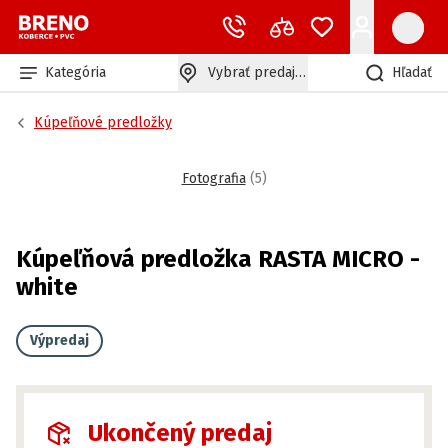
Kategória
Vybrať predajňu
Hľadať
Kúpeľňové predložky
Fotografia
(
5
)
Kúpeľňová predložka RASTA MICRO -
white
Výpredaj
Ukončený predaj