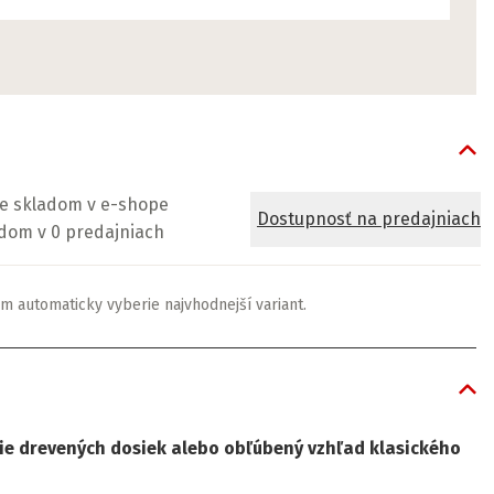
je skladom v e-shope
Dostupnosť na predajniach
dom v 0 predajniach
m automaticky vyberie najvhodnejší variant.
cie drevených dosiek alebo obľúbený vzhľad klasického