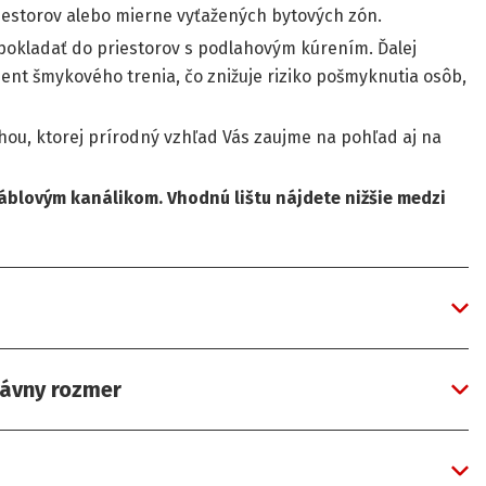
iestorov alebo mierne vyťažených bytových zón.
pokladať do priestorov s podlahovým kúrením. Ďalej
ient šmykového trenia, čo znižuje riziko pošmyknutia osôb,
hou, ktorej prírodný vzhľad Vás zaujme na pohľad aj na
áblovým kanálikom. Vhodnú lištu nájdete nižšie medzi
rávny rozmer