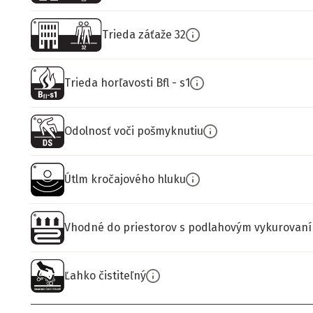
Trieda záťaže 32
Trieda horľavosti Bfl - s1
Odolnosť voči pošmyknutiu
Útlm kročajového hluku
Vhodné do priestorov s podlahovým vykurovan
Ľahko čistiteľný