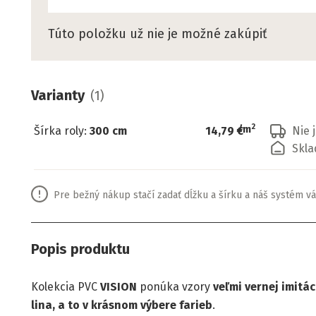
Túto položku už nie je možné zakúpiť
Varianty
(
1
)
2
/
m
Šírka roly
:
300 cm
14,79 €
Nie 
Skla
Pre bežný nákup stačí zadať dĺžku a šírku a náš systém vá
Popis produktu
Kolekcia PVC
VISION
ponúka vzory
veľmi vernej imitá
lina, a to v krásnom výbere farieb
.