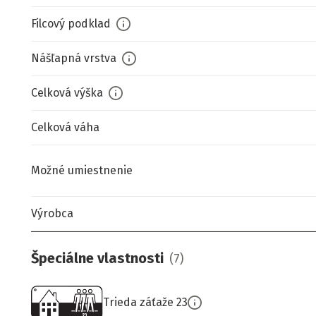
Filcový podklad
Nášľapná vrstva
Celková výška
Celková váha
Možné umiestnenie
Výrobca
Špeciálne vlastnosti
(
7
)
Trieda záťaže 23