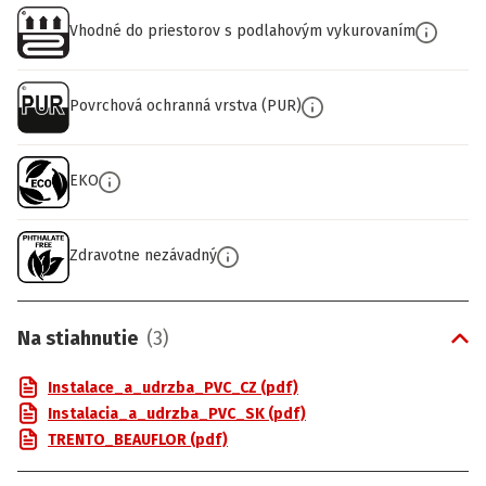
Vhodné do priestorov s podlahovým vykurovaním
Povrchová ochranná vrstva (PUR)
EKO
Zdravotne nezávadný
Na stiahnutie
(
3
)
Instalace_a_udrzba_PVC_CZ (pdf)
Instalacia_a_udrzba_PVC_SK (pdf)
TRENTO_BEAUFLOR (pdf)