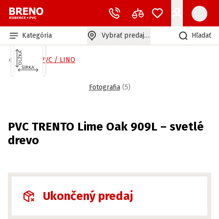
Kategória
Vybrať predajňu
Hľadať
Bytové PVC / LINO
Fotografia
(
5
)
PVC TRENTO Lime Oak 909L – svetlé
drevo
Ukončený predaj