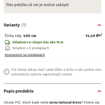
Túto položku už nie je možné zakúpiť
Varianty
(
1
)
2
/
m
Šírka roly
:
400 cm
14,49 €
Skladom v e-shope
viac ako 10 m
Skladom v 0 predajniach
Dostupnosť na predajniach
Pre bežný nákup stačí zadať dĺžku a šírku a náš systém vám
automaticky vyberie najvhodnejší variant.
Popis produktu
Chcete PVC, ktoré bude veľmi
verne imitovať drevo
? Potom vás