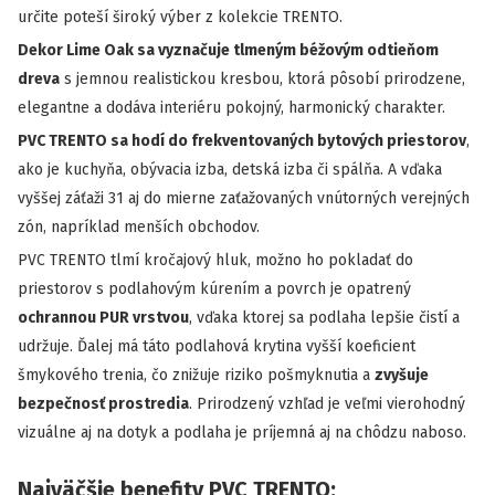
určite poteší široký výber z kolekcie TRENTO.
Dekor Lime Oak sa vyznačuje tlmeným béžovým odtieňom
dreva
s jemnou realistickou kresbou, ktorá pôsobí prirodzene,
elegantne a dodáva interiéru pokojný, harmonický charakter.
PVC TRENTO sa hodí do frekventovaných bytových priestorov
,
ako je kuchyňa, obývacia izba, detská izba či spálňa. A vďaka
vyššej záťaži 31 aj do mierne zaťažovaných vnútorných verejných
zón, napríklad menších obchodov.
PVC TRENTO tlmí kročajový hluk, možno ho pokladať do
priestorov s podlahovým kúrením a povrch je opatrený
ochrannou PUR vrstvou
, vďaka ktorej sa podlaha lepšie čistí a
udržuje. Ďalej má táto podlahová krytina vyšší koeficient
šmykového trenia, čo znižuje riziko pošmyknutia a
zvyšuje
bezpečnosť prostredia
. Prirodzený vzhľad je veľmi vierohodný
vizuálne aj na dotyk a podlaha je príjemná aj na chôdzu naboso.
Najväčšie benefity PVC TRENTO: