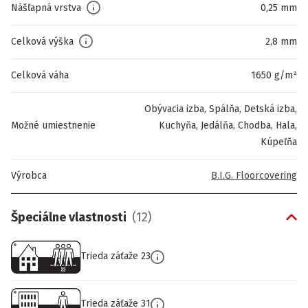
Nášľapná vrstva
0,25 mm
Celková výška
2,8 mm
Celková váha
1650 g/m²
Obývacia izba, Spálňa, Detská izba,
Možné umiestnenie
Kuchyňa, Jedálňa, Chodba, Hala,
Kúpeľňa
Výrobca
B.I.G. Floorcovering
Špeciálne vlastnosti
(
12
)
Trieda záťaže 23
Trieda záťaže 31