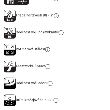
Trieda horľavosti Bfl - s1
Odolnosť voči pošmyknutiu
Rozmerová stálosť
Antistatická úprava
Odolnosť voči oderu
Útlm kročajového hluku