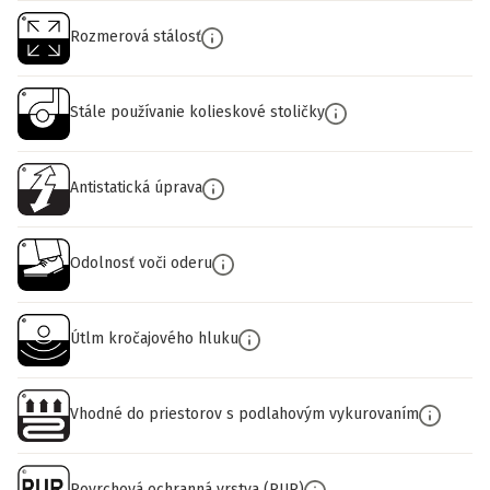
Rozmerová stálosť
Stále používanie kolieskové stoličky
Antistatická úprava
Odolnosť voči oderu
Útlm kročajového hluku
Vhodné do priestorov s podlahovým vykurovaním
Povrchová ochranná vrstva (PUR)