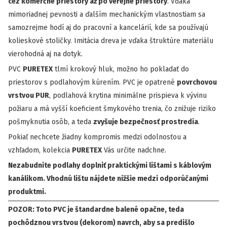
cez komerčné priestory až po veřejné priestory
. Vďaka
mimoriadnej pevnosti a ďalším mechanickým vlastnostiam sa
samozrejme hodí aj do pracovní a kancelárií, kde sa používajú
kolieskové stoličky. Imitácia dreva je vďaka štruktúre materiálu
vierohodná aj na dotyk.
PVC
PURETEX
tlmí krokový hluk, možno ho pokladať do
priestorov s podlahovým kúrením. PVC je opatrené
povrchovou
vrstvou PUR
, podlahová krytina minimálne prispieva k vývinu
požiaru a má vyšší koeficient šmykového trenia, čo znižuje riziko
pošmyknutia osôb, a teda
zvyšuje bezpečnosť prostredia
.
Pokiaľ nechcete žiadny kompromis medzi odolnosťou a
vzhľadom, kolekcia
PURETEX
Vás určite nadchne.
Nezabudnite podlahy doplniť praktickými lištami s káblovým
kanálikom. Vhodnú lištu nájdete nižšie medzi odporúčanými
produktmi.
POZOR: Toto PVC je štandardne balené opačne, teda
pochôdznou vrstvou (dekorom) navrch, aby sa predišlo