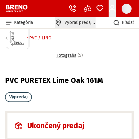
Kategória
Vybrať predajňu
Hľadať
Záťažové PVC / LINO
Fotografia
(
5
)
PVC PURETEX Lime Oak 161M
Výpredaj
Ukončený predaj