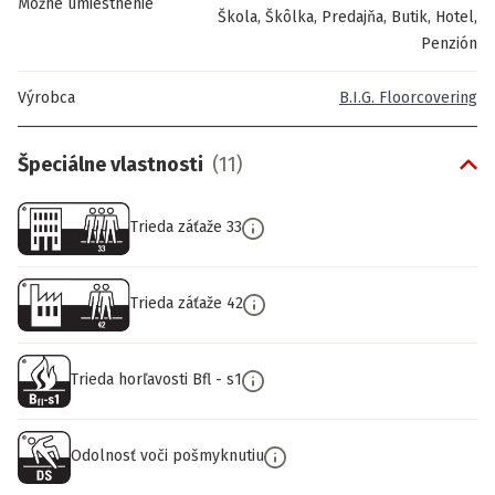
Možné umiestnenie
Škola, Škôlka, Predajňa, Butik, Hotel,
Penzión
Výrobca
B.I.G. Floorcovering
Špeciálne vlastnosti
(
11
)
Trieda záťaže 33
Trieda záťaže 42
Trieda horľavosti Bfl - s1
Odolnosť voči pošmyknutiu